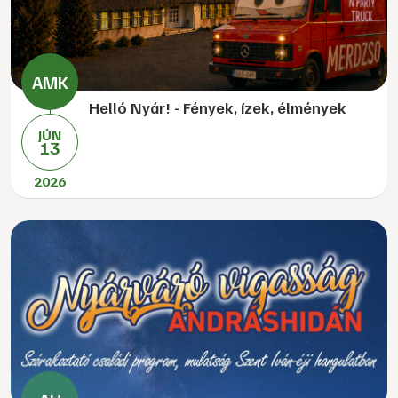
Helló Nyár! - Fények, ízek, élmények
JÚN
13
2026