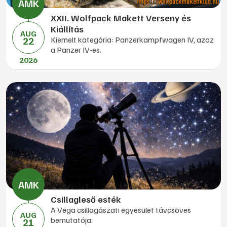
XXII. Wolfpack Makett Verseny és
Kiállítás
AUG
22
Kiemelt kategória: Panzerkampfwagen IV, azaz
a Panzer IV-es.
2026
Csillagleső esték
A Vega csillagászati egyesület távcsöves
AUG
bemutatója.
21