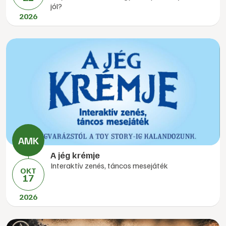
jól?
2026
A jég krémje
Interaktív zenés, táncos mesejáték
OKT
17
2026