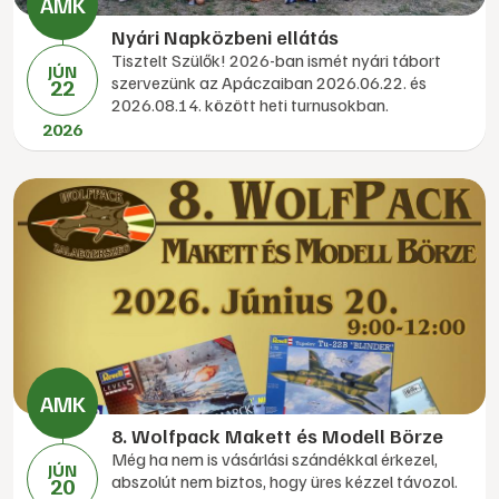
Nyári Napközbeni ellátás
Tisztelt Szülők! 2026-ban ismét nyári tábort
JÚN
szervezünk az Apáczaiban 2026.06.22. és
22
2026.08.14. között heti turnusokban.
2026
8. Wolfpack Makett és Modell Börze
Még ha nem is vásárlási szándékkal érkezel,
JÚN
abszolút nem biztos, hogy üres kézzel távozol.
20