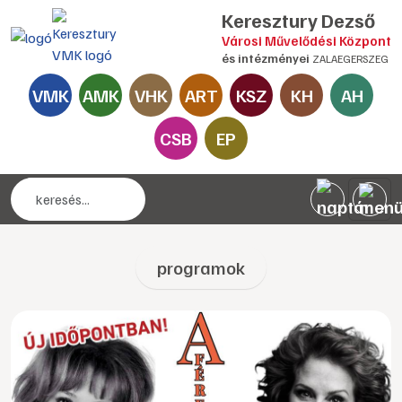
Keresztury Dezső
Városi Művelődési Központ
és intézményei
ZALAEGERSZEG
VMK
AMK
VHK
ART
KSZ
KH
AH
CSB
EP
programok