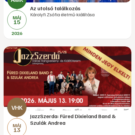
Az utolsó találkozás
Károlyfi Zsófia életmű-kiállítása
MÁJ
15
2026
JazzSzerda: Füred Dixieland Band &
Szulák Andrea
MÁJ
13