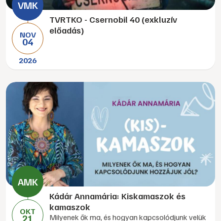
TVRTKO - Csernobil 40 (exkluzív
előadás)
NOV
04
2026
Kádár Annamária: Kiskamaszok és
kamaszok
OKT
21
Milyenek ők ma, és hogyan kapcsolódjunk velük