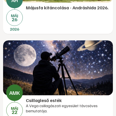
Májusfa kitáncolása - Andráshida 2026.
MÁJ
26
2026
Csillagleső esték
A Vega csillagászati egyesület távcsöves
MÁJ
bemutatója.
22