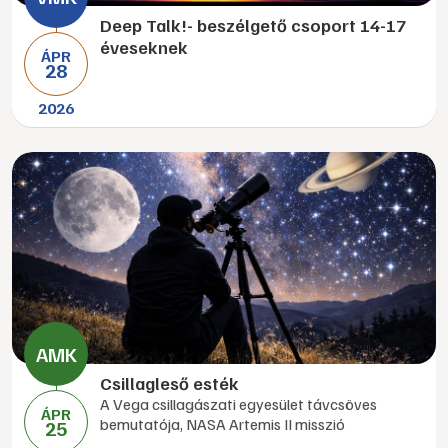
Deep Talk!- beszélgető csoport 14-17
éveseknek
ÁPR
28
2026
Csillagleső esték
A Vega csillagászati egyesület távcsöves
ÁPR
bemutatója, NASA Artemis II misszió
25