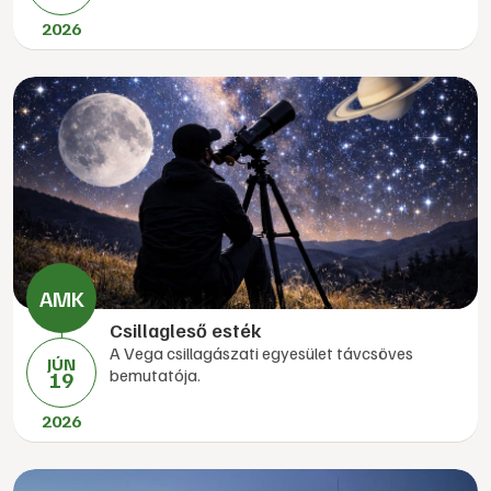
2026
Csillagleső esték
A Vega csillagászati egyesület távcsöves
JÚN
bemutatója.
19
2026