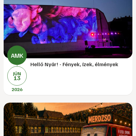
Helló Nyár! - Fények, ízek, élmények
JÚN
13
2026