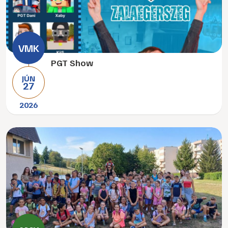
PGT Show
JÚN
27
2026