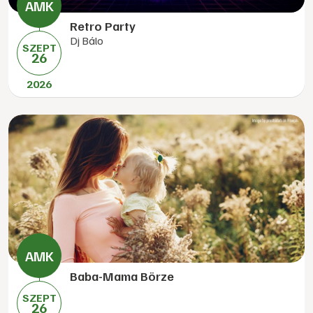
Retro Party
Dj Bálo
SZEPT
26
2026
Baba-Mama Börze
SZEPT
26