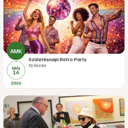
Születésnapi Retro Party
Dj Gezaa
MÁJ
16
2026