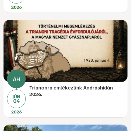
2026
Trianonra emlékezünk Andráshidán -
2026.
JÚN
04
2026