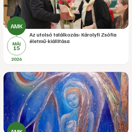
Az utolsó találkozás: Károlyfi Zsófia
életmű-kiállítása
MÁJ
15
2026