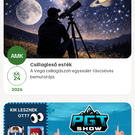
Csillagleső esték
A Vega csillagászati egyesület távcsöves
JÚL
bemutatója.
24
2026