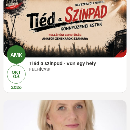
Tiéd a színpad - Van egy hely
FELHÍVÁS!
OKT
03
2026