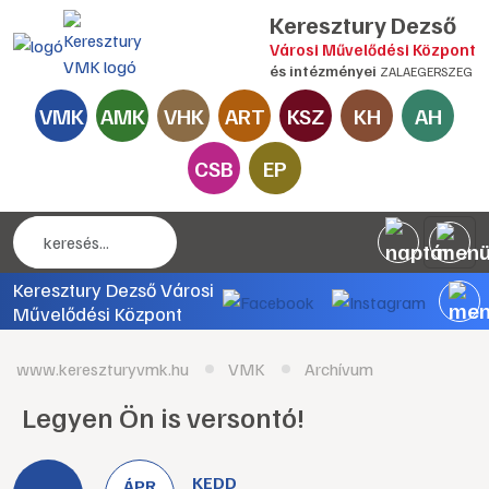
Keresztury Dezső
Városi Művelődési Központ
és intézményei
ZALAEGERSZEG
VMK
AMK
VHK
ART
KSZ
KH
AH
CSB
EP
Keresztury Dezső Városi
Művelődési Központ
www.kereszturyvmk.hu
VMK
Archívum
Legyen Ön is versontó!
KEDD
ÁPR