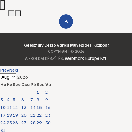
›
Keresztury Dezső Városi Művelődési Központ
COPYRIGHT © 2024
Webmark Europe Kft.
WEBOLDALKÉSZÍTÉS:
Prev
Next
2026
Hé
Ke
Sze
Csü
Pé
Szo
Va
1
2
3
4
5
6
7
8
9
10
11
12
13
14
15
16
17
18
19
20
21
22
23
24
25
26
27
28
29
30
31