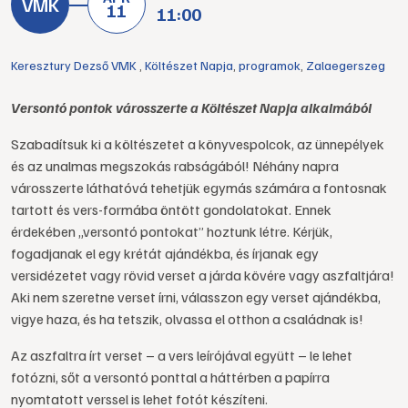
11
11:00
Keresztury Dezső VMK
,
Költészet Napja
,
programok
,
Zalaegerszeg
Versontó pontok városszerte a Költészet Napja alkalmából
Szabadítsuk ki a költészetet a könyvespolcok, az ünnepélyek
és az unalmas megszokás rabságából! Néhány napra
városszerte láthatóvá tehetjük egymás számára a fontosnak
tartott és vers-formába öntött gondolatokat. Ennek
érdekében „versontó pontokat” hoztunk létre. Kérjük,
fogadjanak el egy krétát ajándékba, és írjanak egy
versidézetet vagy rövid verset a járda kövére vagy aszfaltjára!
Aki nem szeretne verset írni, válasszon egy verset ajándékba,
vigye haza, és ha tetszik, olvassa el otthon a családnak is!
Az aszfaltra írt verset – a vers leírójával együtt – le lehet
fotózni, sőt a versontó ponttal a háttérben a papírra
nyomtatott verssel is lehet fotót készíteni.