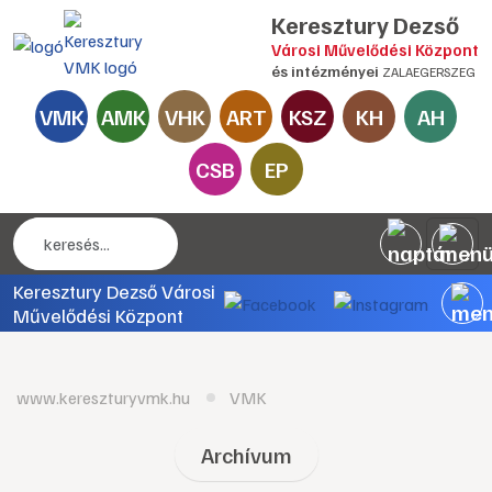
Keresztury Dezső
Városi Művelődési Központ
és intézményei
ZALAEGERSZEG
VMK
AMK
VHK
ART
KSZ
KH
AH
CSB
EP
Keresztury Dezső Városi
Művelődési Központ
www.kereszturyvmk.hu
VMK
Archívum