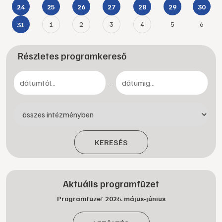
24
25
26
27
28
29
30
1
2
3
4
5
6
31
Részletes programkereső
-
KERESÉS
Aktuális programfüzet
Programfüzet 2026. május-június