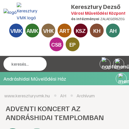
Keresztury Dezső
Városi Művelődési Központ
és intézményei
ZALAEGERSZEG
VMK
AMK
VHK
ART
KSZ
KH
AH
CSB
EP
Andráshidai Művelődési Ház
www.kereszturyvmk.hu
AH
Archívum
ADVENTI KONCERT AZ
ANDRÁSHIDAI TEMPLOMBAN