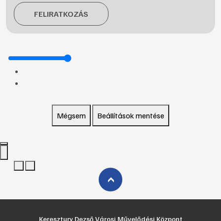
FELIRATKOZÁS
Mégsem
Beállítások mentése
›
Keresztury Dezső Városi Művelődési Központ