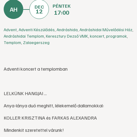
PÉNTEK
DEC
12
17:00
Advent
,
Adventi Készülődés
,
Andráshida
,
Andráshidai Művelődési Ház
,
Andráshidai Templom
,
Keresztury Dezső VMK
,
koncert
,
programok
,
Templom
,
Zalaegerszeg
Adventi koncert a templomban
LELKÜNK HANGJAI ...
Anya-lánya duó meghitt, lélekemelő dallamokkal:
KOLLER KRISZTINA és FARKAS ALEXANDRA
Mindenkit szeretettel várunk!