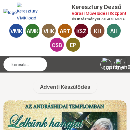
Keresztury Dezső
Városi Művelődési Központ
és intézményei
ZALAEGERSZEG
VMK
AMK
VHK
ART
KSZ
KH
AH
CSB
EP
Adventi Készülődés