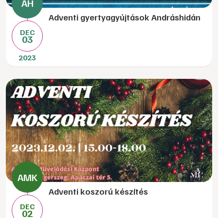
Adventi gyertyagyújtások Andráshidán
DEC
03
2023
Adventi koszorú készítés
DEC
02