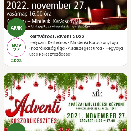
Kertvárosi Advent 2022
Helyszín: Kertváros - Mindenki Karácsonyfája
NOV
(Köztársaság útja - Általszegett utca - Hegyalja
27
utca kereszteződése)
2022