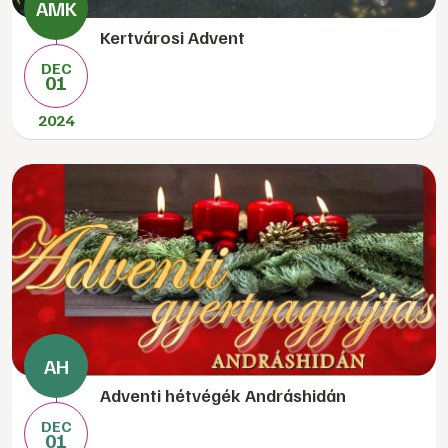
Kertvárosi Advent
DEC
01
2024
Adventi hétvégék Andráshidán
DEC
01