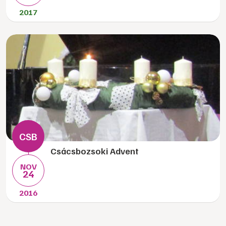
2017
Csácsbozsoki Advent
NOV
24
2016