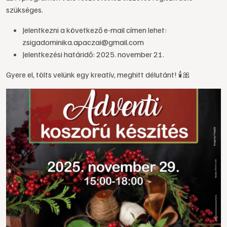
szükséges.
Jelentkezni a következő e-mail címen lehet:
zsigadominika.apaczai@gmail.com
Jelentkezési határidő: 2025. november 21.
Gyere el, tölts velünk egy kreatív, meghitt délutánt! 🕯️🎀