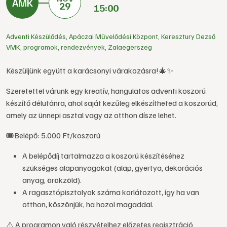
29
15:00
Adventi Készülődés
,
Apáczai Művelődési Központ
,
Keresztury Dezső
VMK
,
programok
,
rendezvények
,
Zalaegerszeg
Készüljünk együtt a karácsonyi várakozásra!🎄✨
Szeretettel várunk egy kreatív, hangulatos adventi koszorú
készítő délutánra, ahol saját kezűleg elkészítheted a koszorúd,
amely az ünnepi asztal vagy az otthon dísze lehet.
🎟️Belépő: 5.000 Ft/koszorú
A belépődíj tartalmazza a koszorú készítéséhez
szükséges alapanyagokat (alap, gyertya, dekorációs
anyag, örökzöld).
A ragasztópisztolyok száma korlátozott, így ha van
otthon, köszönjük, ha hozol magaddal.
⚠️ A programon való részvételhez előzetes regisztráció