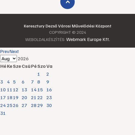
›
Keresztury Dezső Városi Művelődési Központ
COPYRIGHT © 2024
Webmark Europe Kft.
WEBOLDALKÉSZÍTÉS:
Prev
Next
2026
Hé
Ke
Sze
Csü
Pé
Szo
Va
1
2
3
4
5
6
7
8
9
10
11
12
13
14
15
16
17
18
19
20
21
22
23
24
25
26
27
28
29
30
31