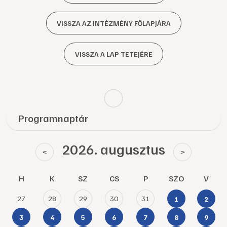
VISSZA AZ INTÉZMÉNY FŐLAPJÁRA
VISSZA A LAP TETEJÉRE
Programnaptár
2026. augusztus
<
>
H
K
SZ
CS
P
SZO
V
27
28
29
30
31
1
2
3
4
5
6
7
8
9