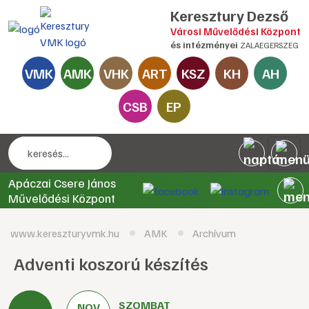
Keresztury Dezső
Városi Művelődési Központ
és intézményei
ZALAEGERSZEG
VMK
AMK
VHK
ART
KSZ
KH
AH
CSB
EP
Apáczai Csere János
Művelődési Központ
www.kereszturyvmk.hu
AMK
Archívum
Adventi koszorú készítés
SZOMBAT
NOV