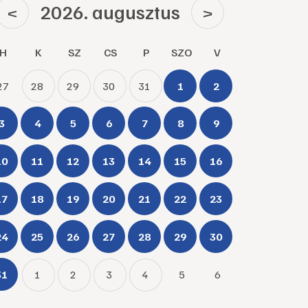
2026. augusztus
<
>
H
K
SZ
CS
P
SZO
V
27
28
29
30
31
1
2
3
4
5
6
7
8
9
10
11
12
13
14
15
16
17
18
19
20
21
22
23
24
25
26
27
28
29
30
31
1
2
3
4
5
6