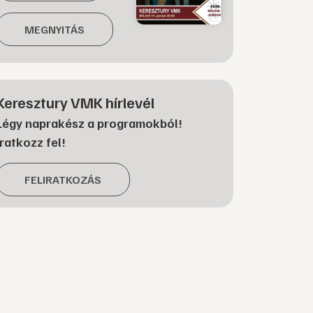
MEGNYITÁS
Keresztury VMK hírlevél
Légy naprakész a programokból!
Iratkozz fel!
FELIRATKOZÁS