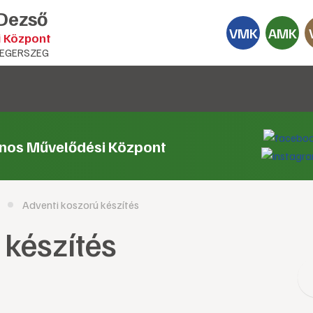
 Dezső
VMK
AMK
i Központ
EGERSZEG
ános Művelődési Központ
Adventi koszorú készítés
 készítés