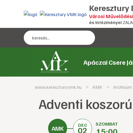
Keresztury
Városi Művelődés
és intézményei
ZALA
Apáczai Csere J
www.kereszturyvmk.hu
AMK
Archívum
Adventi koszorú
SZOMBAT
DEC
02
15:00