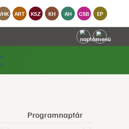
VHK
ART
KSZ
KH
AH
CSB
EP
Programnaptár