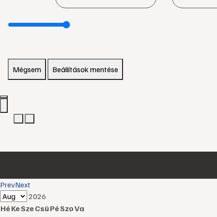
Mégsem
Beállítások mentése
Prev
Next
2026
Hé
Ke
Sze
Csü
Pé
Szo
Va