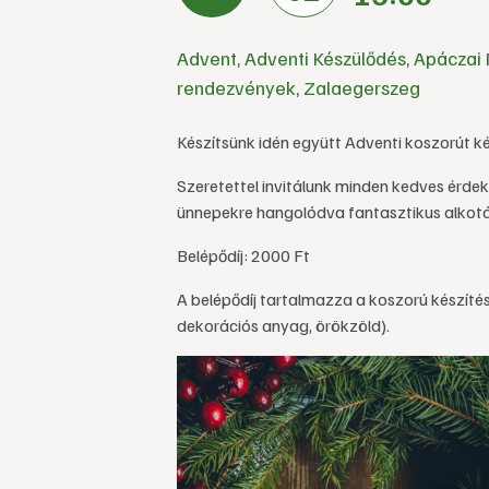
Advent
,
Adventi Készülődés
,
Apáczai 
rendezvények
,
Zalaegerszeg
Készítsünk idén együtt Adventi koszorút
Szeretettel invitálunk minden kedves érdek
ünnepekre hangolódva fantasztikus alkotá
Belépődíj: 2000 Ft
A belépődíj tartalmazza a koszorú készít
dekorációs anyag, örökzöld).