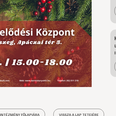
 INTÉZMÉNY FŐLAPJÁRA
VISSZA A LAP TETEJÉRE