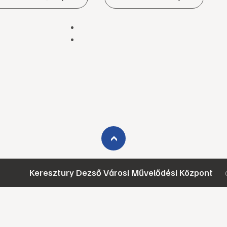
›
Keresztury Dezső Városi Művelődési Központ