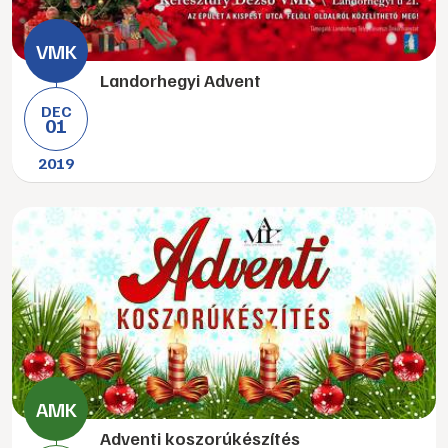
Landorhegyi Advent
DEC
01
2019
Adventi koszorúkészítés