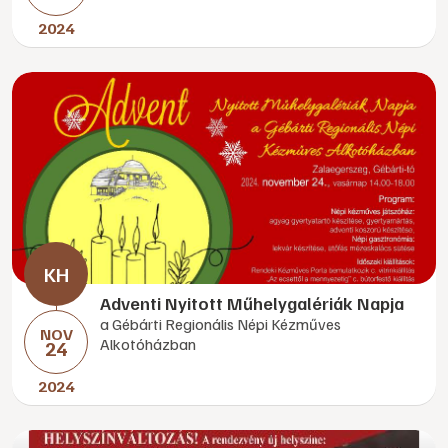
2024
Adventi Nyitott Műhelygalériák Napja
a Gébárti Regionális Népi Kézműves
NOV
Alkotóházban
24
2024