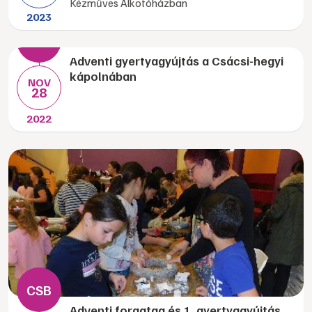
Kézműves Alkotóházban
2023
Adventi gyertyagyújtás a Csácsi-hegyi
kápolnában
NOV
28
2022
Adventi forgatag és 1. gyertyagyújtás