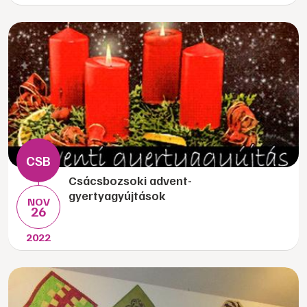
Csácsbozsoki advent-
gyertyagyújtások
NOV
26
2022