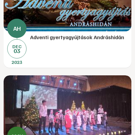
Adventi gyertyagyújtások Andráshidán
DEC
03
2023