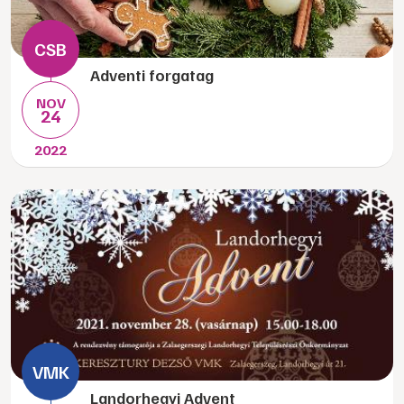
Adventi forgatag
NOV
24
2022
Landorhegyi Advent