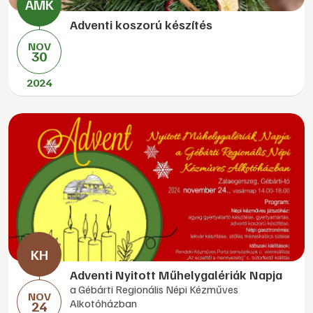
Adventi koszorú készítés
NOV
30
2024
Adventi Nyitott Műhelygalériák Napja
a Gébárti Regionális Népi Kézműves
NOV
Alkotóházban
24