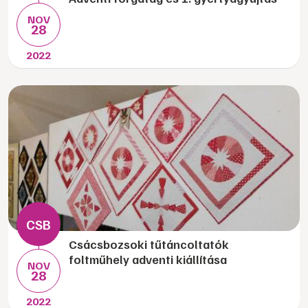
NOV
28
2022
Csácsbozsoki tűtáncoltatók
foltműhely adventi kiállítása
NOV
28
2022