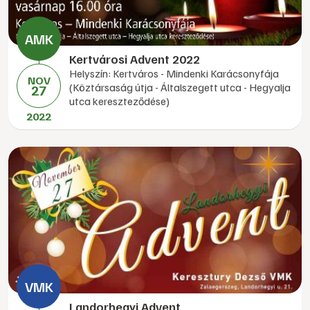
Kertvárosi Advent 2022
Helyszín: Kertváros - Mindenki Karácsonyfája
NOV
(Köztársaság útja - Általszegett utca - Hegyalja
27
utca kereszteződése)
2022
Landorhegyi Advent