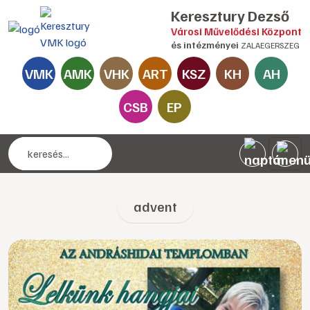
Keresztury Dezső
Városi Művelődési Központ
és intézményei
ZALAEGERSZEG
VMK
AMK
VHK
ART
KSZ
KH
AH
CSB
EP
advent