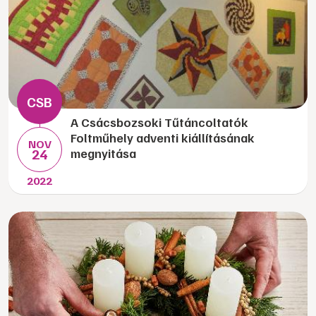
A Csácsbozsoki Tűtáncoltatók
Foltműhely adventi kiállításának
NOV
24
megnyitása
2022