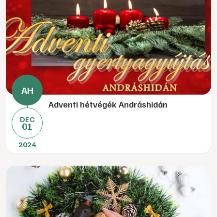
Adventi hétvégék Andráshidán
DEC
01
2024