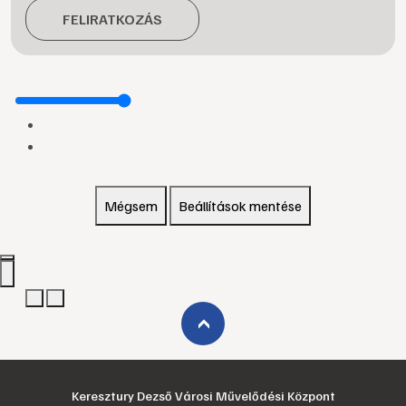
FELIRATKOZÁS
Mégsem
Beállítások mentése
›
Keresztury Dezső Városi Művelődési Központ