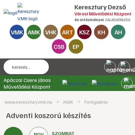
Keresztury Dezső
Városi Művelődési Központ
és intézményei
ZALAEGERSZEG
VMK
AMK
VHK
ART
KSZ
KH
AH
CSB
EP
Apáczai Csere János
Művelődési Központ
www.kereszturyvmk.hu
AMK
Fotógaléria
Adventi koszorú készítés
SZOMBAT
NOV