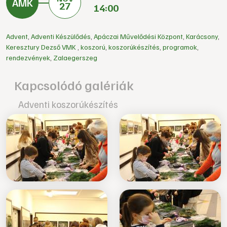
27
14:00
Advent
,
Adventi Készülődés
,
Apáczai Művelődési Központ
,
Karácsony
,
Keresztury Dezső VMK
,
koszorú
,
koszorúkészítés
,
programok
,
rendezvények
,
Zalaegerszeg
Kapcsolódó galériák
Adventi koszorúkészítés