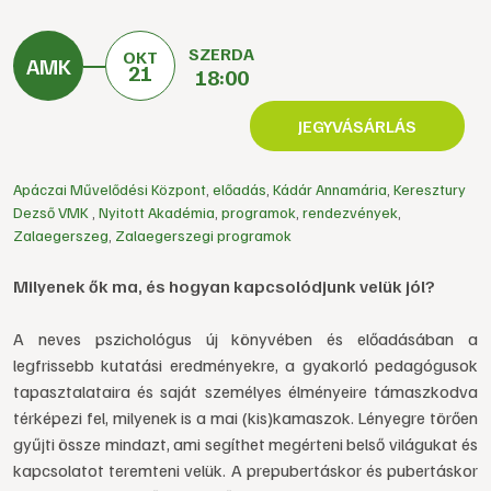
SZERDA
OKT
21
18:00
JEGYVÁSÁRLÁS
Apáczai Művelődési Központ
,
előadás
,
Kádár Annamária
,
Keresztury
Dezső VMK
,
Nyitott Akadémia
,
programok
,
rendezvények
,
Zalaegerszeg
,
Zalaegerszegi programok
Milyenek ők ma, és hogyan kapcsolódjunk velük jól?
A neves pszichológus új könyvében és előadásában a
legfrissebb kutatási eredményekre, a gyakorló pedagógusok
tapasztalataira és saját személyes élményeire támaszkodva
térképezi fel, milyenek is a mai (kis)kamaszok. Lényegre törően
gyűjti össze mindazt, ami segíthet megérteni belső világukat és
kapcsolatot teremteni velük. A prepubertáskor és pubertáskor