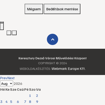
Mégsem
Beállítások mentése
›
Keresztury Dezső Városi Művelődési Központ
COPYRIGHT © 2024
Webmark Europe Kft.
WEBOLDALKÉSZÍTÉS:
Prev
Next
2026
Hé
Ke
Sze
Csü
Pé
Szo
Va
1
2
3
4
5
6
7
8
9