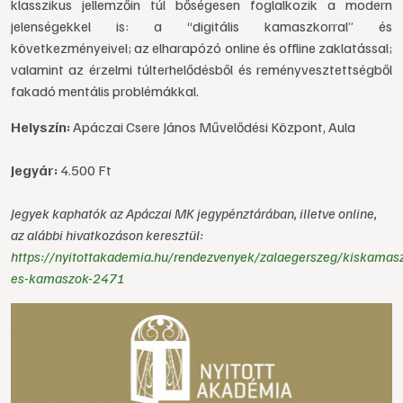
klasszikus jellemzőin túl bőségesen foglalkozik a modern
jelenségekkel is: a “digitális kamaszkorral” és
következményeivel; az elharapózó online és offline zaklatással;
valamint az érzelmi túlterhelődésből és reményvesztettségből
fakadó mentális problémákkal.
Helyszín:
Apáczai Csere János Művelődési Központ, Aula
Jegyár:
4.500 Ft
Jegyek kaphatók az Apáczai MK jegypénztárában, illetve online,
az alábbi hivatkozáson keresztül:
https://nyitottakademia.hu/rendezvenyek/zalaegerszeg/kiskamas
es-kamaszok-2471