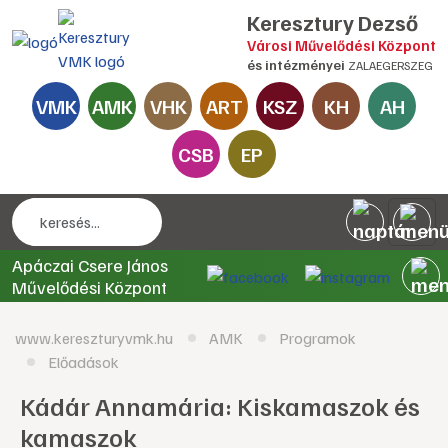
Keresztury Dezső
Városi Művelődési Központ
és intézményei
ZALAEGERSZEG
VMK
AMK
VHK
ART
KSZ
KH
AH
CSB
EP
Apáczai Csere János
Művelődési Központ
www.kereszturyvmk.hu
AMK
Programok
Előadások
Kádár Annamária: Kiskamaszok és
kamaszok