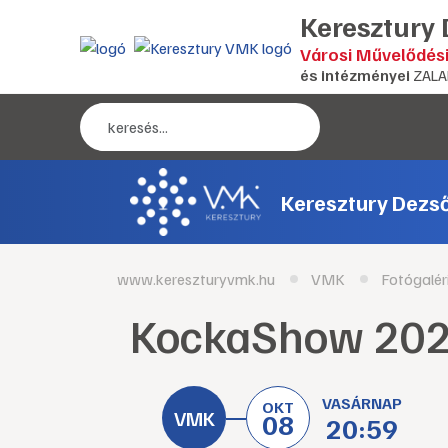
Keresztury
Városi Művelődés
és intézményei
ZALA
Keresztury Dezs
www.kereszturyvmk.hu
VMK
Fotógalér
KockaShow 202
VASÁRNAP
OKT
08
20:59