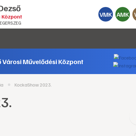
 Dezső
VMK
AMK
i Központ
EGERSZEG
ő Városi Művelődési Központ
ia
KockaShow 2023.
3.