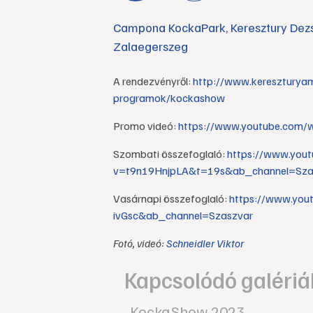
Campona KockaPark
,
Keresztury De
Zalaegerszeg
A rendezvényről:
http://www.kereszturyam
programok/kockashow
Promo videó:
https://www.youtube.com
Szombati összefoglaló:
https://www.you
v=t9n19HnjpLA&t=19s&ab_channel=Sza
Vasárnapi összefoglaló:
https://www.yo
ivGsc&ab_channel=Szaszvar
Fotó, videó:
Schneidler Viktor
Kapcsolódó galériá
KockaShow 2023.