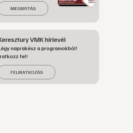
MEGNYITÁS
Keresztury VMK hírlevél
Légy naprakész a programokból!
Iratkozz fel!
FELIRATKOZÁS