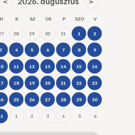
2026. augusztus
<
>
H
K
SZ
CS
P
SZO
V
27
28
29
30
31
1
2
3
4
5
6
7
8
9
10
11
12
13
14
15
16
17
18
19
20
21
22
23
24
25
26
27
28
29
30
31
1
2
3
4
5
6