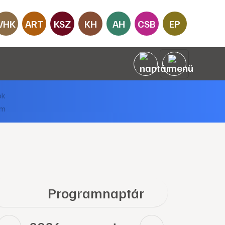
VHK
ART
KSZ
KH
AH
CSB
EP
Programnaptár