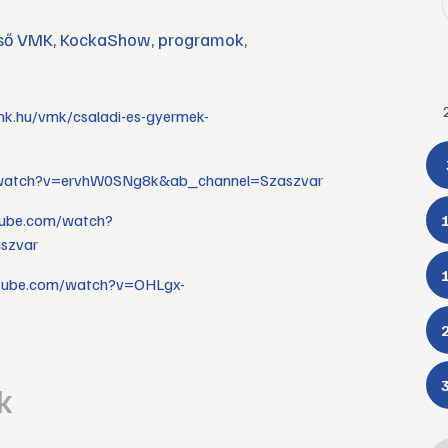
zső VMK
,
KockaShow
,
programok
,
k.hu/vmk/csaladi-es-gyermek-
/watch?v=ervhW0SNg8k&ab_channel=Szaszvar
tube.com/watch?
szvar
utube.com/watch?v=OHLgx-
k