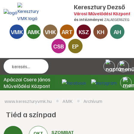
Keresztury Dezső
Városi Művelődési Központ
és intézményei
ZALAEGERSZEG
VMK
AMK
VHK
ART
KSZ
KH
AH
CSB
EP
Apáczai Csere János
Művelődési Központ
www.kereszturyvmk.hu
AMK
Archívum
Tiéd a színpad
SZOMBAT
OKT