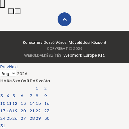
›
Keresztury Dezső Városi Művelődési Központ
COPYRIGHT © 2024
Webmark Europe Kft.
WEBOLDALKÉSZÍTÉS:
Prev
Next
2026
Hé
Ke
Sze
Csü
Pé
Szo
Va
1
2
3
4
5
6
7
8
9
10
11
12
13
14
15
16
17
18
19
20
21
22
23
24
25
26
27
28
29
30
31