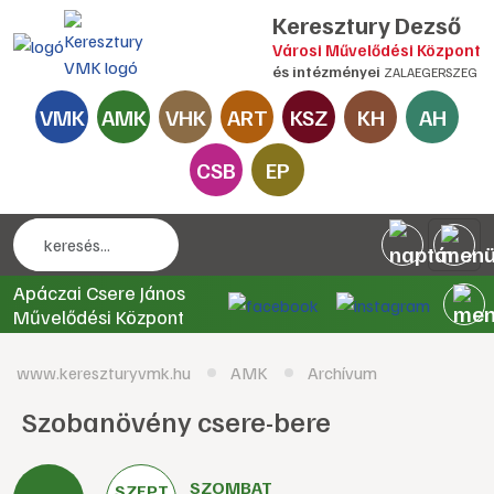
Keresztury Dezső
Városi Művelődési Központ
és intézményei
ZALAEGERSZEG
VMK
AMK
VHK
ART
KSZ
KH
AH
CSB
EP
Apáczai Csere János
Művelődési Központ
www.kereszturyvmk.hu
AMK
Archívum
Szobanövény csere-bere
SZOMBAT
SZEPT