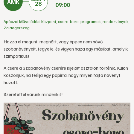
28
09:00
Apáczai Művelődési Központ
,
csere-bere
,
programok
,
rendezvények
,
Zalaegerszeg
Hozza el megunt, megnőtt, vagy éppen nem növő
szobanövényeit, tegye le, és vigyen haza egy másikat, amelyik
szimpatikus!
A csere a Szobanövény cserére kijelölt asztalon történik. Külön
köszönjük, ha felírja egy papírra, hogy milyen fajta növényt
hozott.
Szeretettel várunk mindenkit!