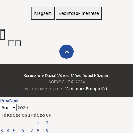
Mégsem
Beállítások mentése
›
Keresztury Dezső Városi Művelődési Központ
COPYRIGHT © 2024
Webmark Europe Kft.
WEBOLDALKÉSZÍTÉS:
Prev
Next
2026
Hé
Ke
Sze
Csü
Pé
Szo
Va
1
2
3
4
5
6
7
8
9