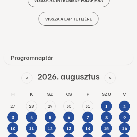
VISSZA AZ INTÉZMÉNY FŐLAPJÁRA
VISSZA A LAP TETEJÉRE
Programnaptár
2026. augusztus
<
>
H
K
SZ
CS
P
SZO
V
27
28
29
30
31
1
2
3
4
5
6
7
8
9
10
11
12
13
14
15
16