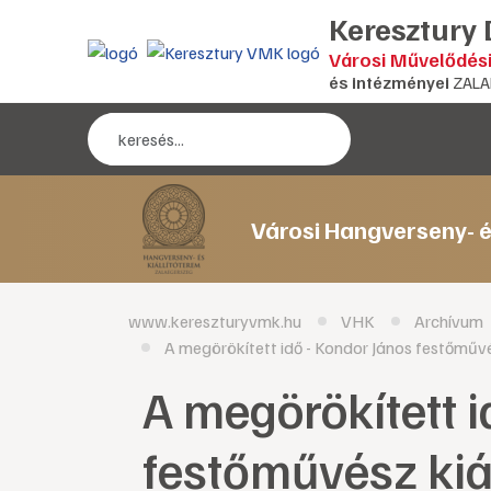
Keresztury
Városi Művelődés
és intézményei
ZALA
Városi Hangverseny- é
www.kereszturyvmk.hu
VHK
Archívum
A megörökített idő - Kondor János festőművé
A megörökített i
festőművész kiá