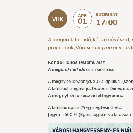
SZOMBAT
ÁPR
01
17:00
A megörökített idő
,
képzőművészet
,
programok
,
Városi Hangverseny- és K
Kondor János
festőművész
A megörökített idő
című kiállítása
A megnyitó időpontja: 2023. április 1. (sz
A kiállítást megnyitja: Dabóczi Dénes mű
A megnyitón a részvétel ingyenes.
A kiállítás április 29-ig megtekinthető.
Jegyár:
600 Ft (Egerszeg kártya kedvezm