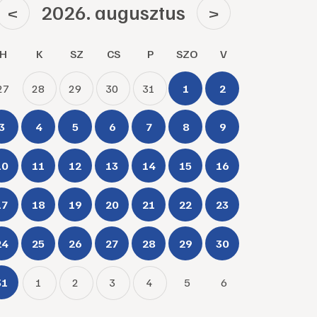
2026. augusztus
<
>
H
K
SZ
CS
P
SZO
V
27
28
29
30
31
1
2
3
4
5
6
7
8
9
10
11
12
13
14
15
16
17
18
19
20
21
22
23
24
25
26
27
28
29
30
31
1
2
3
4
5
6