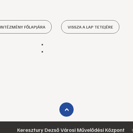
 INTÉZMÉNY FŐLAPJÁRA
VISSZA A LAP TETEJÉRE
›
Keresztury Dezső Városi Művelődési Központ