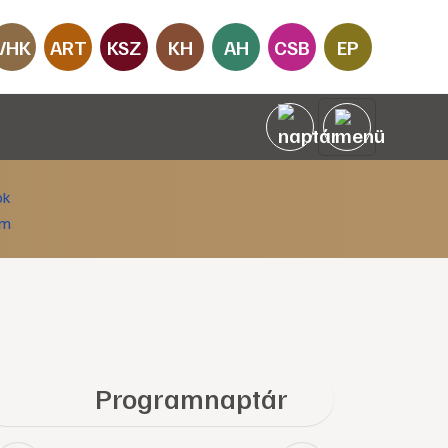
VHK
ART
KSZ
KH
AH
CSB
EP
Programnaptár