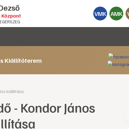
 Dezső
VMK
AMK
i Központ
EGERSZEG
s Kiállítóterem
sz kiállítása
dő - Kondor János
llítása