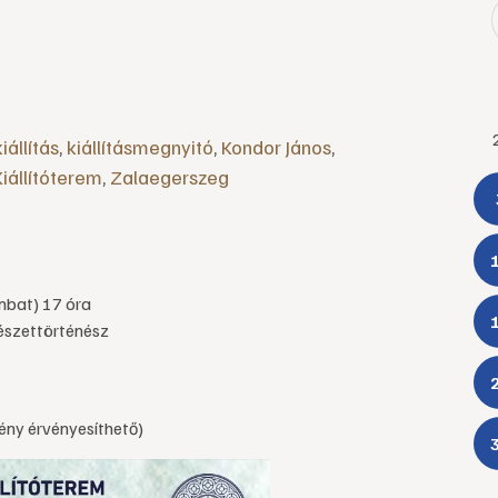
kiállítás
,
kiállításmegnyitó
,
Kondor János
,
iállítóterem
,
Zalaegerszeg
ombat) 17 óra
vészettörténész
ény érvényesíthető)