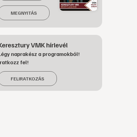
MEGNYITÁS
Keresztury VMK hírlevél
Légy naprakész a programokból!
Iratkozz fel!
FELIRATKOZÁS