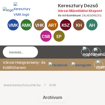
Keresztury Dezső
Városi Művelődési Központ
és intézményei
ZALAEGERSZEG
VMK
AMK
VHK
ART
KSZ
KH
AH
CSB
EP
Városi Hangverseny- és
Kiállítóterem
www.kereszturyvmk.hu
VHK
Archívum