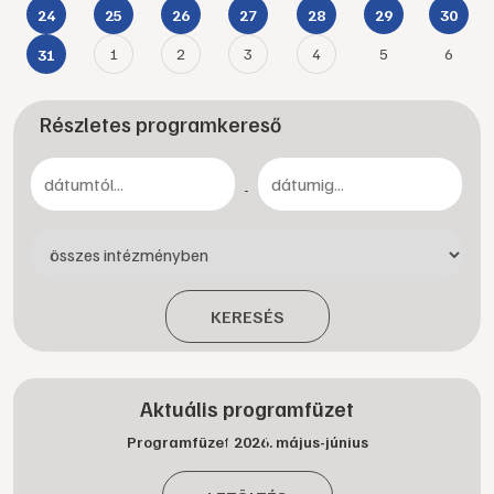
24
25
26
27
28
29
30
1
2
3
4
5
6
31
Részletes programkereső
-
KERESÉS
Aktuális programfüzet
Programfüzet 2026. május-június