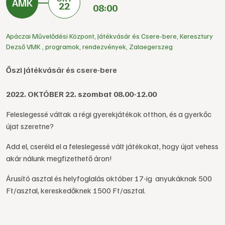
22
08:00
Apáczai Művelődési Központ
,
Játékvásár és Csere-bere
,
Keresztury
Dezső VMK
,
programok
,
rendezvények
,
Zalaegerszeg
Őszi játékvásár és csere-bere
2022. OKTÓBER 22. szombat 08.00-12.00
Feleslegessé váltak a régi gyerekjátékok otthon, és a gyerkőc
újat szeretne?
Add el, cseréld el a feleslegessé vált játékokat, hogy újat vehess
akár nálunk megfizethető áron!
Árusító asztal és helyfoglalás október 17-ig anyukáknak 500
Ft/asztal, kereskedőknek 1500 Ft/asztal.