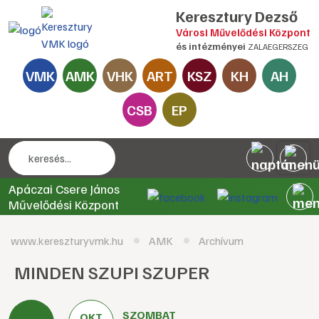
Keresztury Dezső
Városi Művelődési Központ
és intézményei
ZALAEGERSZEG
VMK
AMK
VHK
ART
KSZ
KH
AH
CSB
EP
Apáczai Csere János
Művelődési Központ
www.kereszturyvmk.hu
AMK
Archívum
MINDEN SZUPI SZUPER
SZOMBAT
OKT