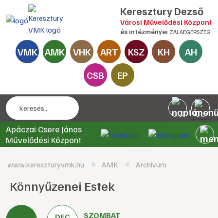
Keresztury Dezső
Városi Művelődési Központ
és intézményei
ZALAEGERSZEG
VMK
AMK
VHK
ART
KSZ
KH
AH
CSB
EP
Apáczai Csere János
Művelődési Központ
www.kereszturyvmk.hu
AMK
Archívum
Könnyűzenei Estek
SZOMBAT
DEC