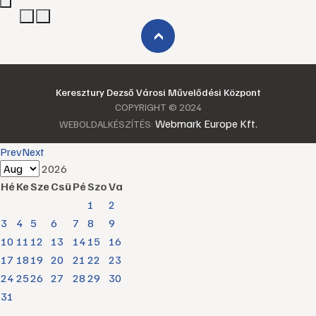
›
Keresztury Dezső Városi Művelődési Központ
COPYRIGHT © 2024
Webmark Europe Kft.
WEBOLDALKÉSZÍTÉS:
Prev
Next
2026
Hé
Ke
Sze
Csü
Pé
Szo
Va
1
2
3
4
5
6
7
8
9
10
11
12
13
14
15
16
17
18
19
20
21
22
23
24
25
26
27
28
29
30
31