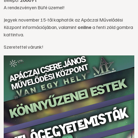
Belépő:
2000 Ft
A rendezvényen Büfé üzemel!
Jegyek november 15-től kaphatók az Apáczai Művelődési
Központ információjában, valamint
online
a fenti zöld gombra
kattintva.
Szeretettel várunk!