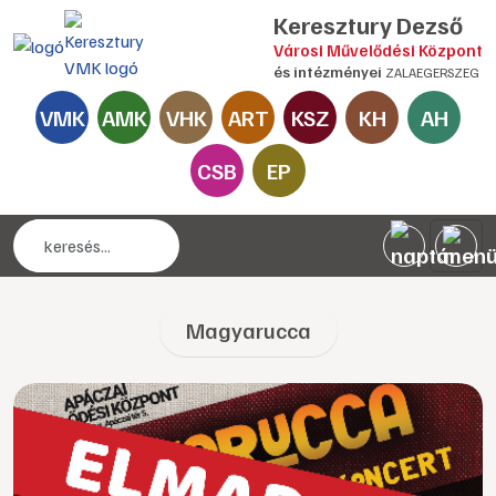
Keresztury Dezső
Városi Művelődési Központ
és intézményei
ZALAEGERSZEG
VMK
AMK
VHK
ART
KSZ
KH
AH
CSB
EP
Magyarucca