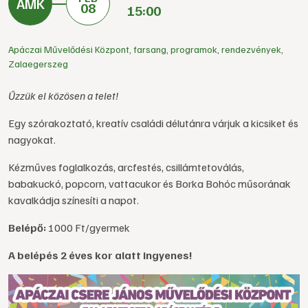
08
15:00
Apáczai Művelődési Központ
,
farsang
,
programok
,
rendezvények
,
Zalaegerszeg
Űzzük el közösen a telet!
Egy szórakoztató, kreatív családi délutánra várjuk a kicsiket és
nagyokat.
Kézműves foglalkozás, arcfestés, csillámtetoválás,
babakuckó, popcorn, vattacukor és Borka Bohóc műsorának
kavalkádja színesíti a napot.
Belépő:
1000 Ft/gyermek
A belépés 2 éves kor alatt ingyenes!