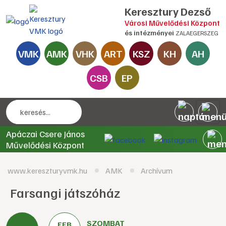
Keresztury Dezső
Városi Művelődési Központ
és intézményei
ZALAEGERSZEG
VMK
AMK
VHK
ART
KSZ
KH
AH
CSB
EP
Apáczai Csere János
Művelődési Központ
www.kereszturyvmk.hu
AMK
Archívum
Farsangi játszóház
SZOMBAT
FEB