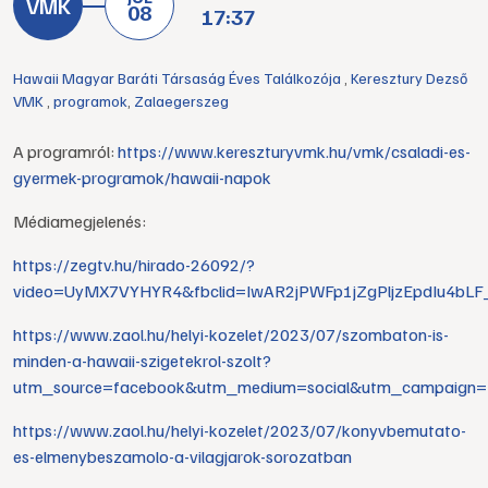
08
17:37
Hawaii Magyar Baráti Társaság Éves Találkozója
,
Keresztury Dezső
VMK
,
programok
,
Zalaegerszeg
A programról:
https://www.kereszturyvmk.hu/vmk/csaladi-es-
gyermek-programok/hawaii-napok
Médiamegjelenés:
https://zegtv.hu/hirado-26092/?
video=UyMX7VYHYR4&fbclid=IwAR2jPWFp1jZgPljzEpdIu4bL
https://www.zaol.hu/helyi-kozelet/2023/07/szombaton-is-
minden-a-hawaii-szigetekrol-szolt?
utm_source=facebook&utm_medium=social&utm_campaign=
https://www.zaol.hu/helyi-kozelet/2023/07/konyvbemutato-
es-elmenybeszamolo-a-vilagjarok-sorozatban