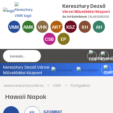
Keresztury Dezső
Városi Művelődési Központ
és intézményei
ZALAEGERSZEG
VMK
AMK
VHK
ART
KSZ
KH
AH
CSB
EP
Keresztury Dezső Városi
Művelődési Központ
www.kereszturyvmk.hu
VMK
Fotógaléria
Hawaii Napok
SZOMBAT
JÚL