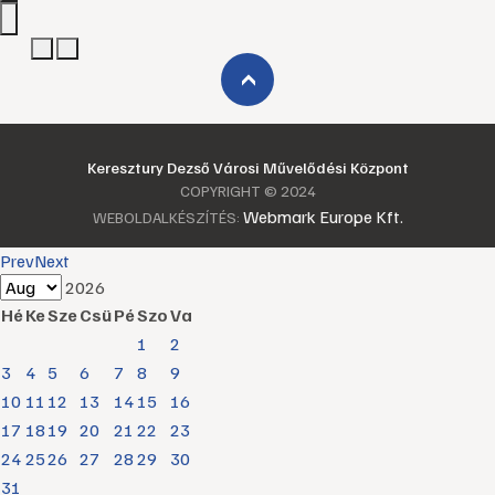
›
Keresztury Dezső Városi Művelődési Központ
COPYRIGHT © 2024
Webmark Europe Kft.
WEBOLDALKÉSZÍTÉS:
Prev
Next
2026
Hé
Ke
Sze
Csü
Pé
Szo
Va
1
2
3
4
5
6
7
8
9
10
11
12
13
14
15
16
17
18
19
20
21
22
23
24
25
26
27
28
29
30
31