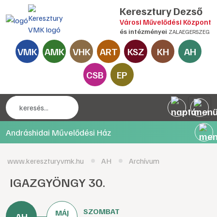
Keresztury Dezső
Városi Művelődési Központ
és intézményei
ZALAEGERSZEG
VMK
AMK
VHK
ART
KSZ
KH
AH
CSB
EP
Andráshidai Művelődési Ház
www.kereszturyvmk.hu
AH
Archívum
IGAZGYÖNGY 30.
SZOMBAT
MÁJ