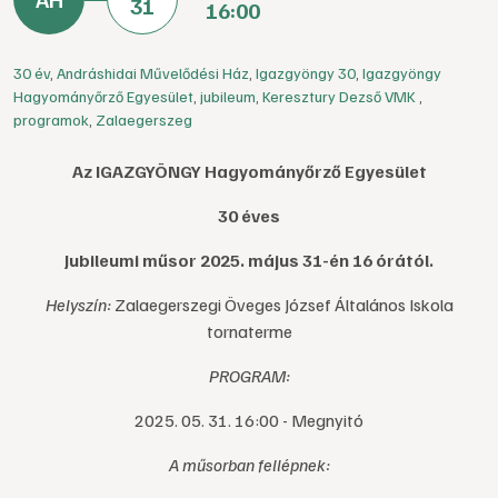
31
16:00
30 év
,
Andráshidai Művelődési Ház
,
Igazgyöngy 30
,
Igazgyöngy
Hagyományőrző Egyesület
,
jubileum
,
Keresztury Dezső VMK
,
programok
,
Zalaegerszeg
Az IGAZGYÖNGY Hagyományőrző Egyesület
30 éves
Jubileumi műsor 2025. május 31-én 16 órától.
Helyszín:
Zalaegerszegi Öveges József Általános Iskola
tornaterme
PROGRAM:
2025. 05. 31. 16:00 - Megnyitó
A műsorban fellépnek: