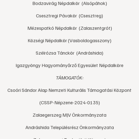
Bodzavirág Népdalkör (Alsópáhok)
Csesztregi Pávakör (Csesztreg)
Mézespatkó Népdalkör (Zalaszentgrót)
Községi Népdalkör (Vasboldogasszony)
Szélrózsa Tánckör (Andráshida)
Igazgyöngy Hagyományőrző Egyesület Népdalköre
TÁMOGATÓK:
Csoóri Sándor Alap Nemzeti Kulturális Támogatási Központ
(CSSP-Népzene-2024-0135)
Zalaegerszeg MJV Önkormányzata
Andráshida Településrész Önkormányzata