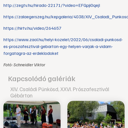
http://zegtv.hu/hirado-22171/?video=EFGpji0qejI
https://zalaegerszeg.hu/kepgaleria/4038/XIV_Csaladi_Punkos
https://hirtv.hu/video/264657
https://www.zaol.hu/helyi-kozelet/2022/06/csaladi-punkosd-
es-proszafesztival-gebarton-egy-helyen-varjak-a-vidam-
forgatagra-az-erdeklodoket
Fotó: Schneidler Viktor
Kapcsolódó galériák
XIV. Családi Pünkösd, XXVI. Prószafesztivál
Gébárton