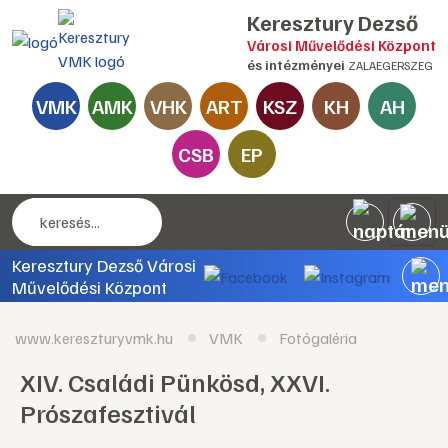
Keresztury Dezső
Városi Művelődési Központ
és intézményei
ZALAEGERSZEG
VMK
AMK
VHK
ART
KSZ
KH
AH
CSB
EP
Keresztury Dezső Városi
Művelődési Központ
www.kereszturyvmk.hu
VMK
Fotógaléria
XIV. Családi Pünkösd, XXVI.
Prószafesztivál