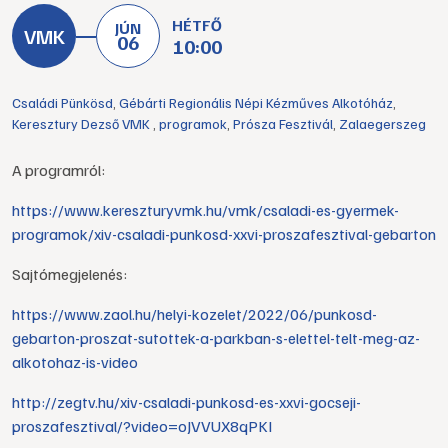
HÉTFŐ
JÚN
06
10:00
Családi Pünkösd
,
Gébárti Regionális Népi Kézműves Alkotóház
,
Keresztury Dezső VMK
,
programok
,
Prósza Fesztivál
,
Zalaegerszeg
A programról:
https://www.kereszturyvmk.hu/vmk/csaladi-es-gyermek-
programok/xiv-csaladi-punkosd-xxvi-proszafesztival-gebarton
Sajtómegjelenés:
https://www.zaol.hu/helyi-kozelet/2022/06/punkosd-
gebarton-proszat-sutottek-a-parkban-s-elettel-telt-meg-az-
alkotohaz-is-video
http://zegtv.hu/xiv-csaladi-punkosd-es-xxvi-gocseji-
proszafesztival/?video=oJVVUX8qPKI