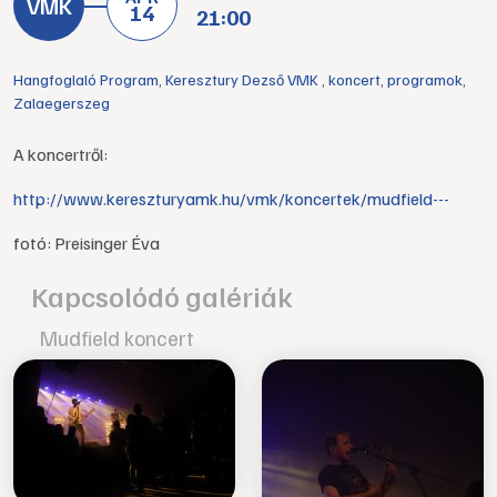
14
21:00
Hangfoglaló Program
,
Keresztury Dezső VMK
,
koncert
,
programok
,
Zalaegerszeg
A koncertről:
http://www.kereszturyamk.hu/vmk/koncertek/mudfield---
fotó: Preisinger Éva
Kapcsolódó galériák
Mudfield koncert