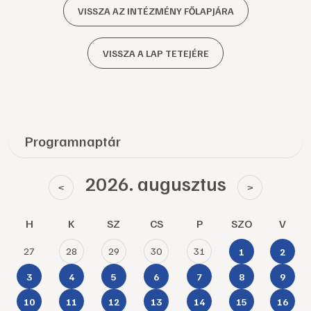
VISSZA AZ INTÉZMÉNY FŐLAPJÁRA
VISSZA A LAP TETEJÉRE
Programnaptár
2026. augusztus
<
>
H
K
SZ
CS
P
SZO
V
27
28
29
30
31
1
2
3
4
5
6
7
8
9
10
11
12
13
14
15
16