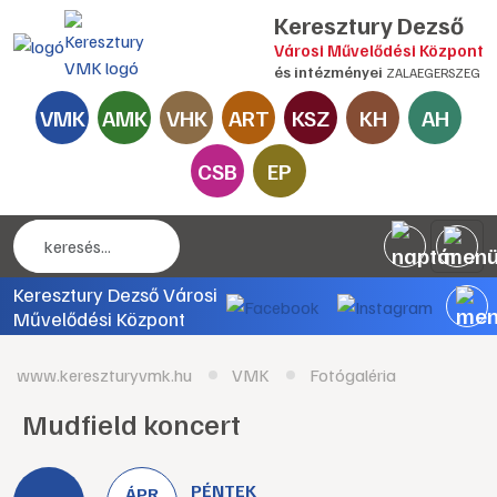
Keresztury Dezső
Városi Művelődési Központ
és intézményei
ZALAEGERSZEG
VMK
AMK
VHK
ART
KSZ
KH
AH
CSB
EP
Keresztury Dezső Városi
Művelődési Központ
www.kereszturyvmk.hu
VMK
Fotógaléria
Mudfield koncert
PÉNTEK
ÁPR