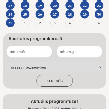
17
18
19
20
21
22
23
24
25
26
27
28
29
30
1
2
3
4
5
6
31
Részletes programkereső
-
KERESÉS
Aktuális programfüzet
Programfüzet 2026. május-június