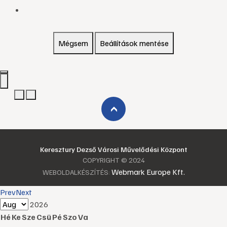
Mégsem
Beállítások mentése
›
Keresztury Dezső Városi Művelődési Központ
COPYRIGHT © 2024
Webmark Europe Kft.
WEBOLDALKÉSZÍTÉS:
Prev
Next
2026
Hé
Ke
Sze
Csü
Pé
Szo
Va