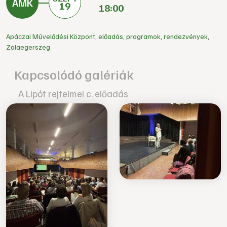
19
18:00
Apáczai Művelődési Központ
,
előadás
,
programok
,
rendezvények
,
Zalaegerszeg
Kapcsolódó galériák
A Lipót rejtelmei c. előadás