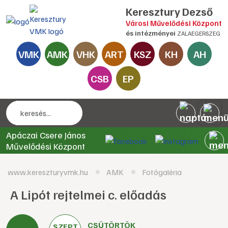
Keresztury Dezső
Városi Művelődési Központ
és intézményei
ZALAEGERSZEG
VMK
AMK
VHK
ART
KSZ
KH
AH
CSB
EP
Apáczai Csere János
Művelődési Központ
www.kereszturyvmk.hu
AMK
Fotógaléria
A Lipót rejtelmei c. előadás
CSÜTÖRTÖK
SZEPT