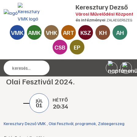
Keresztury Dezső
Városi Művelődési Központ
és intézményei
ZALAEGERSZEG
VMK
AMK
VHK
ART
KSZ
KH
AH
CSB
EP
Olai Fesztivál 2024.
HÉTFŐ
JÚL
01
20:34
Keresztury Dezső VMK
,
Olai Fesztivál
,
programok
,
Zalaegerszeg