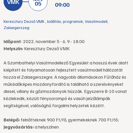
05
09:00
Keresztury Dezső VMK
,
kiállítás
,
programok
,
Vasútmodell
,
Zalaegerszeg
Időpont
: 2022. november 5 - 6. 9.- 18.00
Helyszín:
Keresztury Dezső VMK
A Szombathelyi Vasútmodellező Egyesület a hosszú évek alatt
kiépített és folyamatosan fejlesztett vasútmodell hálózatát
hozza el Zalaegerszegre. A nagyobb állomásokon Fűtőház és
működőképes mozdonyfordító is található a szerelvényeket
diesel, villany és gőzmozdonyok húzzák. Egyszerre 8-10 vonat
közlekedik, közúti fénysorompó és vasúti jelzőlámpák
segítségével, valósághű forgalmi helyzetek között.
Belépő:
felnőtteknek 900 Ft/fő, gyermekeknek 700 Ft/fő;
Jegyvásárlás:
a helyszínen