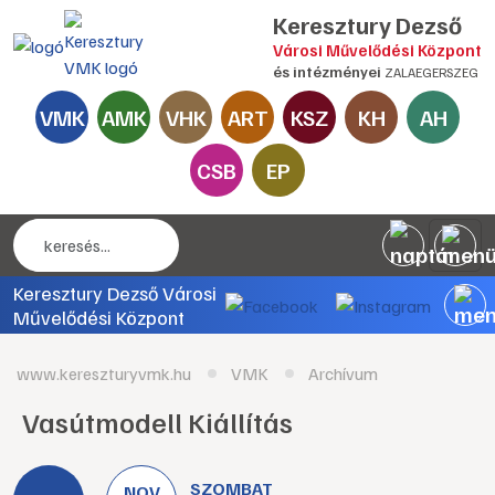
Keresztury Dezső
Városi Művelődési Központ
és intézményei
ZALAEGERSZEG
VMK
AMK
VHK
ART
KSZ
KH
AH
CSB
EP
Keresztury Dezső Városi
Művelődési Központ
www.kereszturyvmk.hu
VMK
Archívum
Vasútmodell Kiállítás
SZOMBAT
NOV