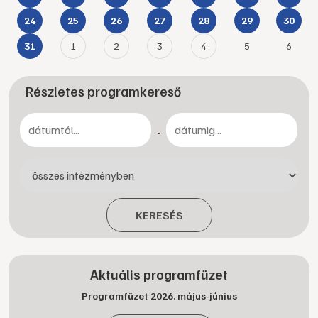
24
25
26
27
28
29
30
1
2
3
4
5
6
31
Részletes programkereső
-
KERESÉS
Aktuális programfüzet
Programfüzet 2026. május-június