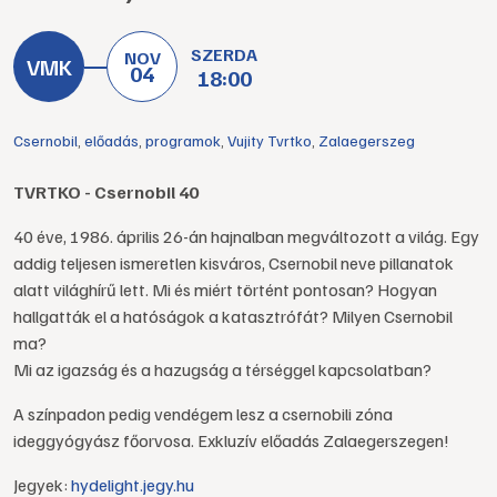
SZERDA
NOV
04
18:00
Csernobil
,
előadás
,
programok
,
Vujity Tvrtko
,
Zalaegerszeg
TVRTKO - Csernobil 40
40 éve, 1986. április 26-án hajnalban megváltozott a világ. Egy
addig teljesen ismeretlen kisváros, Csernobil neve pillanatok
alatt világhírű lett. Mi és miért történt pontosan? Hogyan
hallgatták el a hatóságok a katasztrófát? Milyen Csernobil
ma?
Mi az igazság és a hazugság a térséggel kapcsolatban?
A színpadon pedig vendégem lesz a csernobili zóna
ideggyógyász főorvosa. Exkluzív előadás Zalaegerszegen!
Jegyek:
hydelight.jegy.hu