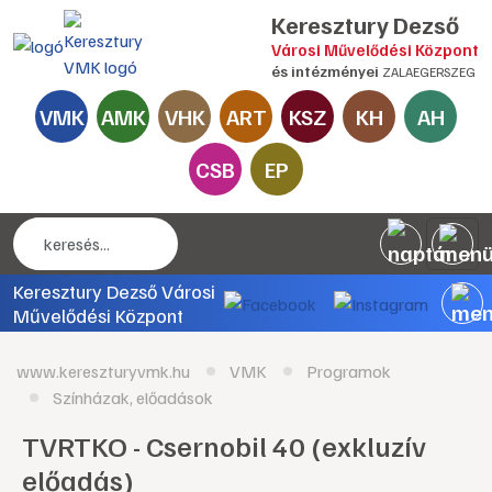
Keresztury Dezső
Városi Művelődési Központ
és intézményei
ZALAEGERSZEG
VMK
AMK
VHK
ART
KSZ
KH
AH
CSB
EP
Keresztury Dezső Városi
Művelődési Központ
www.kereszturyvmk.hu
VMK
Programok
Színházak, előadások
TVRTKO - Csernobil 40 (exkluzív
előadás)