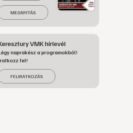
MEGNYITÁS
Keresztury VMK hírlevél
Légy naprakész a programokból!
Iratkozz fel!
FELIRATKOZÁS