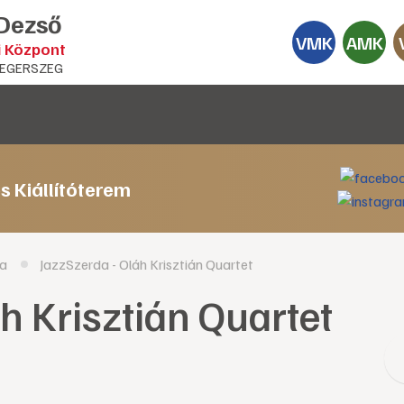
 Dezső
VMK
AMK
i Központ
EGERSZEG
s Kiállítóterem
ia
JazzSzerda - Oláh Krisztián Quartet
h Krisztián Quartet