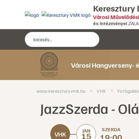
Keresztury
Városi Művelődés
és intézményei
ZALA
Városi Hangverseny- é
www.kereszturyvmk.hu
VHK
Fotógalér
JazzSzerda - Olá
SZERDA
JAN
15
19:00