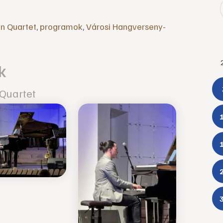
án Quartet
,
programok
,
Városi Hangverseny-
k
 Quartet