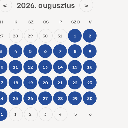
2026. augusztus
<
>
H
K
SZ
CS
P
SZO
V
27
28
29
30
31
1
2
3
4
5
6
7
8
9
10
11
12
13
14
15
16
17
18
19
20
21
22
23
24
25
26
27
28
29
30
31
1
2
3
4
5
6