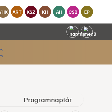
VHK
ART
KSZ
KH
AH
CSB
EP
Programnaptár