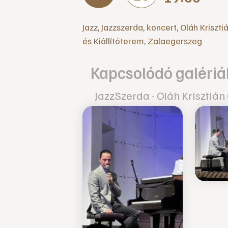
Jazz
,
Jazzszerda
,
koncert
,
Oláh Kriszti
és Kiállítóterem
,
Zalaegerszeg
Kapcsolódó galériá
JazzSzerda - Oláh Krisztián