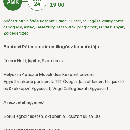
24
19:00
Apáczai Művelődési Központ
,
Bánfalvi Péter
,
csillagász
,
csillagászat
,
csillagleső
,
esték
,
Keresztury Dezső VMK
,
programok
,
rendezvények
,
Zalaegerszeg
Bánfalvi Péter amatőrcsillagász bemutatója
Téma: Hold, Jupiter, Szaturnusz
Helyszín: Apáczai Művelődési Központ udvara.
Együttműködő partnerek: TIT Öveges József Ismeretterjesztő
és Szakképző Egyesület, Vega Csillagászati Egyesület.
A részvétel ingyenes!
Borult égbolt esetén: október 26. csütörtök 19.00