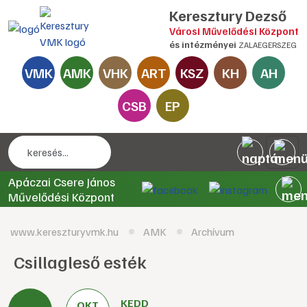
Keresztury Dezső
Városi Művelődési Központ
és intézményei
ZALAEGERSZEG
VMK
AMK
VHK
ART
KSZ
KH
AH
CSB
EP
Apáczai Csere János
Művelődési Központ
www.kereszturyvmk.hu
AMK
Archívum
Csillagleső esték
KEDD
OKT