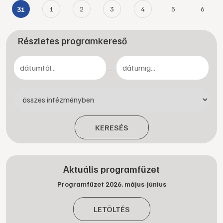
1
2
3
4
5
6
31
Részletes programkereső
-
KERESÉS
Aktuális programfüzet
Programfüzet 2026. május-június
LETÖLTÉS