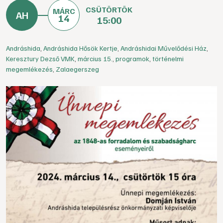
CSÜTÖRTÖK
MÁRC
14
15:00
Andráshida
,
Andráshida Hősök Kertje
,
Andráshidai Művelődési Ház
,
Keresztury Dezső VMK
,
március 15.
,
programok
,
történelmi
megemlékezés
,
Zalaegerszeg