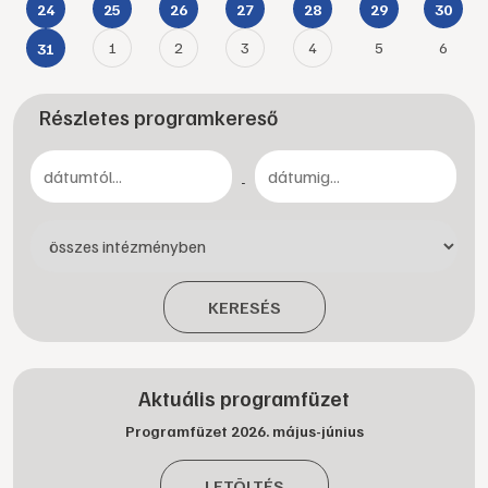
24
25
26
27
28
29
30
1
2
3
4
5
6
31
Részletes programkereső
-
KERESÉS
Aktuális programfüzet
Programfüzet 2026. május-június
LETÖLTÉS