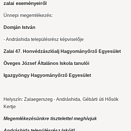
zalai eseményeiről
Ünnepi megemlékezés:
Domján István
- Andráshida településrész képviselője
Zalai 47. Honvédzászlóalj Hagyományőrző Egyesület
Öveges József Általános Iskola tanulói
Igazgyöngy Hagyományőrző Egyesület
Helyszín: Zalaegerszeg - Andráshida, Gébárti úti Hősök
Kertje
Megemlékezésünkre tisztelettel meghívjuk
Andráshida településrész lakóit!