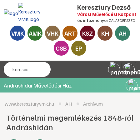
Keresztury Dezső
Városi Művelődési Központ
és intézményei
ZALAEGERSZEG
VMK
AMK
VHK
ART
KSZ
KH
AH
CSB
EP
Andráshidai Művelődési Ház
www.kereszturyvmk.hu
AH
Archívum
Történelmi megemlékezés 1848-ról
Andráshidán