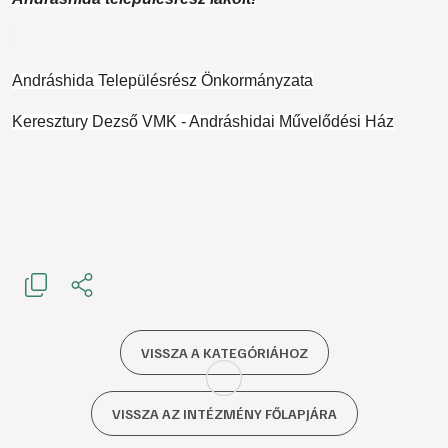
Andráshida Településrész Önkormányzata
Keresztury Dezső VMK - Andráshidai Művelődési Ház
VISSZA A KATEGÓRIÁHOZ
VISSZA AZ INTÉZMÉNY FŐLAPJÁRA