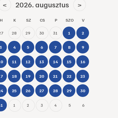
2026. augusztus
<
>
H
K
SZ
CS
P
SZO
V
27
28
29
30
31
1
2
3
4
5
6
7
8
9
10
11
12
13
14
15
16
17
18
19
20
21
22
23
24
25
26
27
28
29
30
31
1
2
3
4
5
6