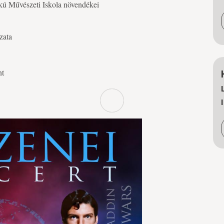
kú Művészeti Iskola növendékei
zata
nt