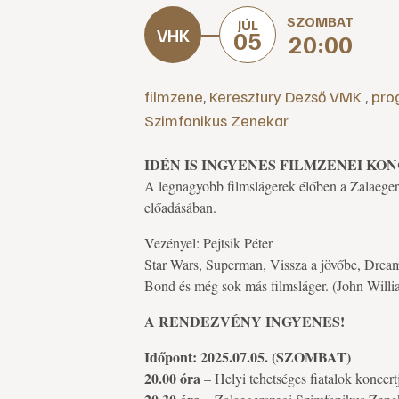
SZOMBAT
JÚL
05
20:00
filmzene
,
Keresztury Dezső VMK
,
pro
Szimfonikus Zenekar
IDÉN IS INGYENES FILMZENEI KO
A legnagyobb filmslágerek élőben a Zalaegers
előadásában.
Vezényel: Pejtsik Péter
Star Wars, Superman, Vissza a jövőbe, Dream
Bond és még sok más filmsláger. (John Willia
A RENDEZVÉNY INGYENES!
Időpont: 2025.07.05. (SZOMBAT)
20.00 óra
– Helyi tehetséges fiatalok koncert