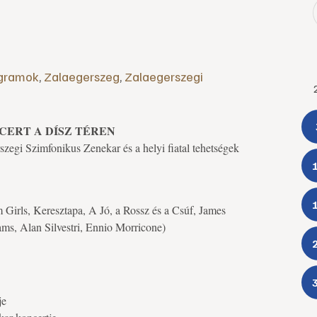
gramok
,
Zalaegerszeg
,
Zalaegerszegi
NCERT A DÍSZ TÉREN
zegi Szimfonikus Zenekar és a helyi fiatal tehetségek
 Girls, Keresztapa, A Jó, a Rossz és a Csúf, James
ms, Alan Silvestri, Ennio Morricone)
je