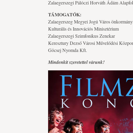
Zalaegerszegi Pálóczi Horváth Ádám Alapfo
TÁMOGATÓK:
Zalaegerszeg Megyei Jogú Város önkormány
Kulturális és Innovációs Minisztérium
Zalaegerszegi Szimfonikus Zenekar
Keresztury Dezső Városi Művelődési Közpo
Göcsej Nyomda Kft.
Mindenkit szeretettel várunk!