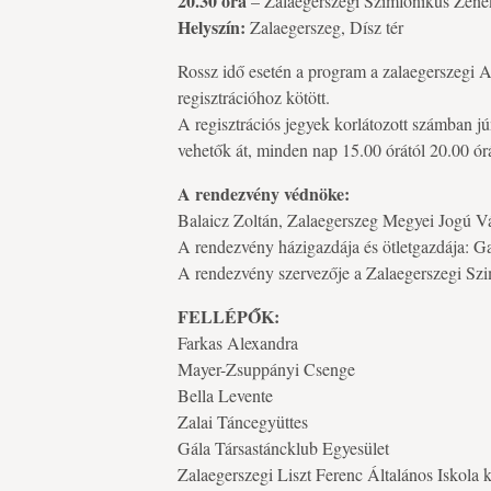
20.30 óra
– Zalaegerszegi Szimfonikus Zene
Helyszín:
Zalaegerszeg, Dísz tér
Rossz idő esetén a program a zalaegerszegi 
regisztrációhoz kötött.
A regisztrációs jegyek korlátozott számban j
vehetők át, minden nap 15.00 órától 20.00 ór
A rendezvény védnöke:
Balaicz Zoltán, Zalaegerszeg Megyei Jogú V
A rendezvény házigazdája és ötletgazdája: G
A rendezvény szervezője a Zalaegerszegi Sz
FELLÉPŐK:
Farkas Alexandra
Mayer-Zsuppányi Csenge
Bella Levente
Zalai Táncegyüttes
Gála Társastáncklub Egyesület
Zalaegerszegi Liszt Ferenc Általános Iskola 