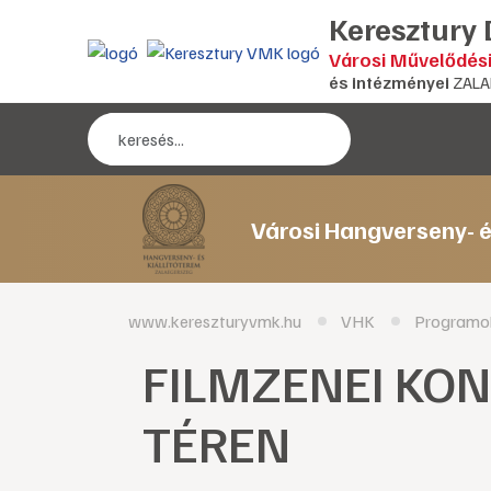
Keresztury
Városi Művelődés
és intézményei
ZALA
Városi Hangverseny- é
www.kereszturyvmk.hu
VHK
Programo
FILMZENEI KON
TÉREN