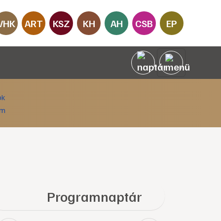
VHK
ART
KSZ
KH
AH
CSB
EP
Programnaptár