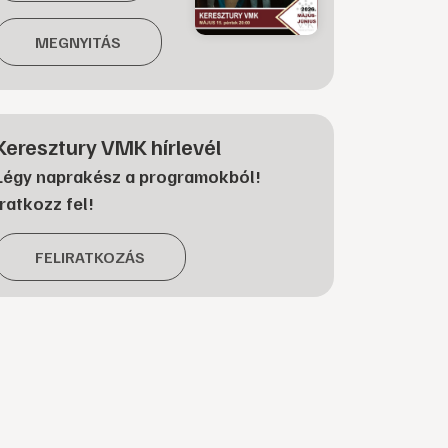
MEGNYITÁS
Keresztury VMK hírlevél
Légy naprakész a programokból!
Iratkozz fel!
FELIRATKOZÁS