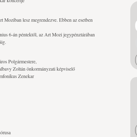
kar koncertje
Art Moziban lesz megrendezve. Ebben az esetben
únius 6-án péntektől, az Art Mozi jegypénztárában
áig.
áros Polgármestere,
albavy Zoltán önkormányzati képviselő
imfonikus Zenekar
kórusa