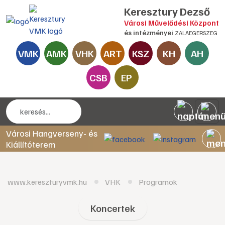
Keresztury Dezső
Városi Művelődési Központ
és intézményei
ZALAEGERSZEG
VMK
AMK
VHK
ART
KSZ
KH
AH
CSB
EP
Városi Hangverseny- és
Kiállítóterem
www.kereszturyvmk.hu
VHK
Programok
Koncertek