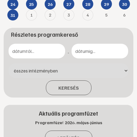
24
25
26
27
28
29
30
1
2
3
4
5
6
31
Részletes programkereső
-
KERESÉS
Aktuális programfüzet
Programfüzet 2026. május-június