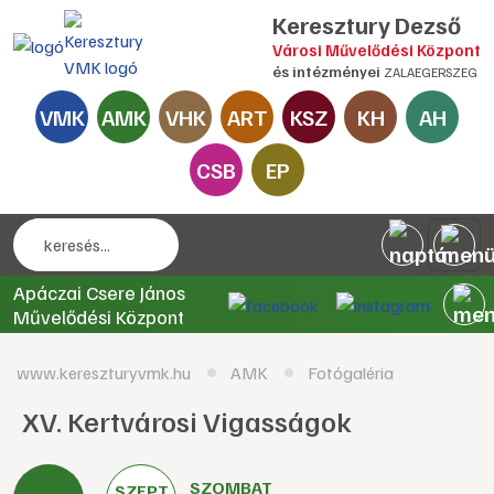
Keresztury Dezső
Városi Művelődési Központ
és intézményei
ZALAEGERSZEG
VMK
AMK
VHK
ART
KSZ
KH
AH
CSB
EP
Apáczai Csere János
Művelődési Központ
www.kereszturyvmk.hu
AMK
Fotógaléria
XV. Kertvárosi Vigasságok
SZOMBAT
SZEPT