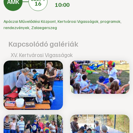
16
10:00
Apáczai Művelődési Központ
,
Kertvárosi Vigasságok
,
programok
,
rendezvények
,
Zalaegerszeg
Kapcsolódó galériák
XV. Kertvárosi Vigasságok