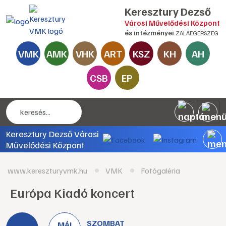
Keresztury Dezső
Városi Művelődési Központ
és intézményei
ZALAEGERSZEG
VMK
AMK
VHK
ART
KSZ
KH
AH
CSB
EP
Keresztury Dezső Városi
Művelődési Központ
www.kereszturyvmk.hu
VMK
Fotógaléria
Európa Kiadó koncert
SZOMBAT
MÁJ