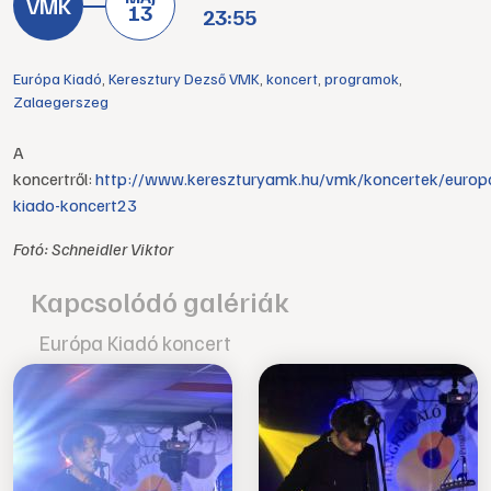
13
23:55
Európa Kiadó
,
Keresztury Dezső VMK
,
koncert
,
programok
,
Zalaegerszeg
A
koncertről:
http://www.kereszturyamk.hu/vmk/koncertek/europ
kiado-koncert23
Fotó: Schneidler Viktor
Kapcsolódó galériák
Európa Kiadó koncert