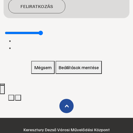
FELIRATKOZÁS
Mégsem
Beállítások mentése
›
Keresztury Dezső Városi Művelődési Központ