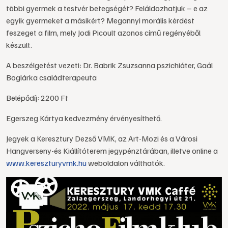
többi gyermek a testvér betegségét? Feláldozhatjuk – e az
egyik gyermeket a másikért? Megannyi morális kérdést
feszeget a film, mely Jodi Picoult azonos című regényéből
készült.
A beszélgetést vezeti: Dr. Babrik Zsuzsanna pszichiáter, Gaál
Boglárka családterapeuta
Belépődíj: 2200 Ft
Egerszeg Kártya kedvezmény érvényesíthető.
Jegyek a Keresztury Dezső VMK, az Art-Mozi és a Városi
Hangverseny-és Kiállítóterem jegypénztárában, illetve online a
www.kereszturyvmk.hu
weboldalon válthatók.