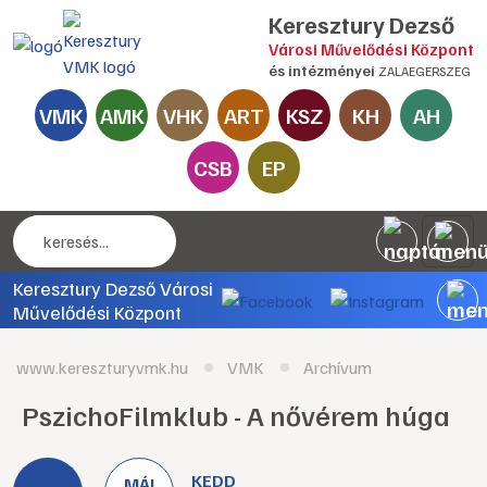
Keresztury Dezső
Városi Művelődési Központ
és intézményei
ZALAEGERSZEG
VMK
AMK
VHK
ART
KSZ
KH
AH
CSB
EP
Keresztury Dezső Városi
Művelődési Központ
www.kereszturyvmk.hu
VMK
Archívum
PszichoFilmklub - A nővérem húga
KEDD
MÁJ