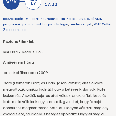
17
17:30
beszélgetés
,
Dr. Babrik Zsuzsanna
,
film
,
Keresztury Dezső VMK
,
programok
,
pszichofilmklub
,
pszichológia
,
rendezvények
,
VMK Caffé
,
Zalaegerszeg
PszichoFilmklub
MÁJUS 17. kedd 17.30
A nővérem húga
amerikai filmdráma 2009
Sara (Cameron Diaz) és Brian (Jason Patrick) élete örökre
megváltozik, amikor kiderül, hogy a kétéves kislányuk, Kate
leukémiás. A szülők sajátos utat választanak, a fiúk Jesse és
Kate mellé vállalnak egy harmadik gyereket, hogy ő majd
donorként megmenthesse Kate-et. Hogyan változik meg egy
család élete, ha krónikus beteget ápolnak? Hogy éli meg a