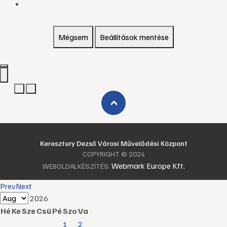
Mégsem
Beállítások mentése
›
Keresztury Dezső Városi Művelődési Központ
COPYRIGHT © 2024
Webmark Europe Kft.
WEBOLDALKÉSZÍTÉS:
Prev
Next
2026
Hé
Ke
Sze
Csü
Pé
Szo
Va
1
2