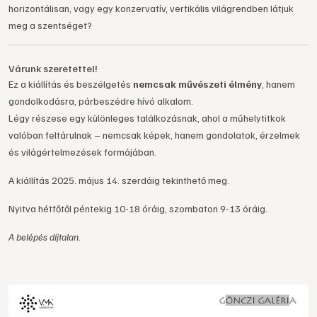
horizontálisan, vagy egy konzervatív, vertikális világrendben látjuk
meg a szentséget?
Várunk szeretettel!
Ez a kiállítás és beszélgetés
nemcsak művészeti élmény
, hanem
gondolkodásra, párbeszédre hívó alkalom.
Légy részese egy különleges találkozásnak, ahol a műhelytitkok
valóban feltárulnak – nemcsak képek, hanem gondolatok, érzelmek
és világértelmezések formájában.
A kiállítás 2025. május 14. szerdáig tekinthető meg.
Nyitva hétfőtől péntekig 10-18 óráig, szombaton 9-13 óráig.
A belépés díjtalan.