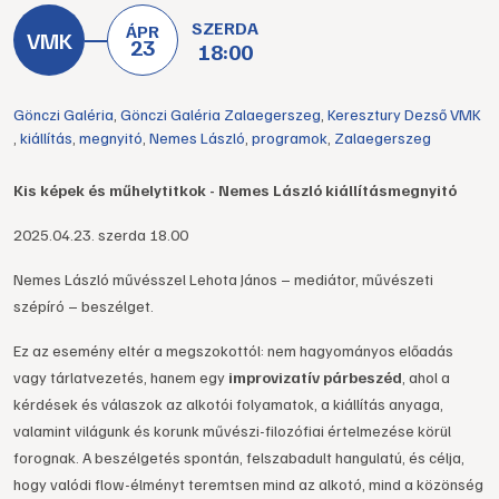
SZERDA
ÁPR
23
18:00
Gönczi Galéria
,
Gönczi Galéria Zalaegerszeg
,
Keresztury Dezső VMK
,
kiállítás
,
megnyitó
,
Nemes László
,
programok
,
Zalaegerszeg
Kis képek és műhelytitkok - Nemes László kiállításmegnyitó
2025.04.23. szerda 18.00
Nemes László művésszel Lehota János – mediátor, művészeti
szépíró – beszélget.
Ez az esemény eltér a megszokottól: nem hagyományos előadás
vagy tárlatvezetés, hanem egy
improvizatív párbeszéd
, ahol a
kérdések és válaszok az alkotói folyamatok, a kiállítás anyaga,
valamint világunk és korunk művészi-filozófiai értelmezése körül
forognak. A beszélgetés spontán, felszabadult hangulatú, és célja,
hogy valódi flow-élményt teremtsen mind az alkotó, mind a közönség