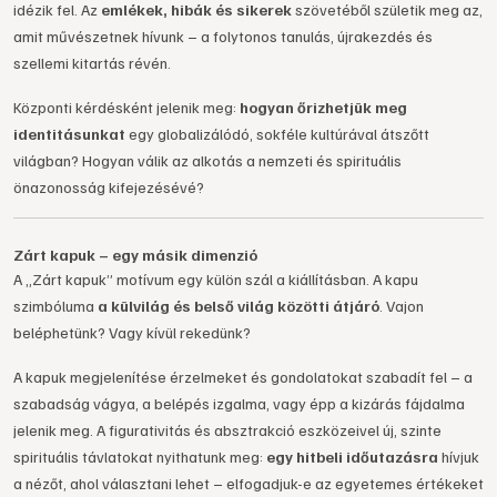
idézik fel. Az
emlékek, hibák és sikerek
szövetéből születik meg az,
amit művészetnek hívunk – a folytonos tanulás, újrakezdés és
szellemi kitartás révén.
Központi kérdésként jelenik meg:
hogyan őrizhetjük meg
identitásunkat
egy globalizálódó, sokféle kultúrával átszőtt
világban? Hogyan válik az alkotás a nemzeti és spirituális
önazonosság kifejezésévé?
Zárt kapuk – egy másik dimenzió
A „Zárt kapuk” motívum egy külön szál a kiállításban. A kapu
szimbóluma
a külvilág és belső világ közötti átjáró
. Vajon
beléphetünk? Vagy kívül rekedünk?
A kapuk megjelenítése érzelmeket és gondolatokat szabadít fel – a
szabadság vágya, a belépés izgalma, vagy épp a kizárás fájdalma
jelenik meg. A figurativitás és absztrakció eszközeivel új, szinte
spirituális távlatokat nyithatunk meg:
egy hitbeli időutazásra
hívjuk
a nézőt, ahol választani lehet – elfogadjuk-e az egyetemes értékeket