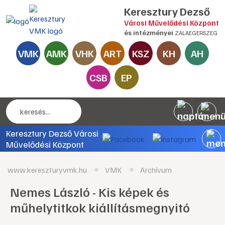
Keresztury Dezső
Városi Művelődési Központ
és intézményei
ZALAEGERSZEG
VMK
AMK
VHK
ART
KSZ
KH
AH
CSB
EP
Keresztury Dezső Városi
Művelődési Központ
www.kereszturyvmk.hu
VMK
Archívum
Nemes László - Kis képek és
műhelytitkok kiállításmegnyitó