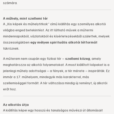
számára.
A műhely, mint szellemi tér
A „Kis képek és műhelytitkok” című kiállítás egy személyes alkotói
világba enged betekintést. Az itt látható művek a műtermi
mindennapokból, vázlatokból és kísérletezésekből születtek, melyek
összességükben
egy mélyen spirituális alkotói létformát
tükröznek.
A műterem nem csupán egy fizikai tér –
szellemi közeg
, amely
meghatározza az alkotói folyamatokat. A most kiállított képeket is a
jelenlegi műhely adottságai – a fények, a tér mérete – inspirálták. Ez
immár a 17. műhelyem, mindegyik más karakterrel, más
szellemiséggel formált. A tér változása mindig új reményt, új alkotói
erőt hoz.
Az alkotás útja
A kiállítás képei egy hosszú és tanulságos művészi út állomásait