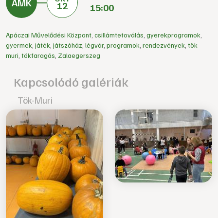
12
15:00
Apáczai Művelődési Központ
,
csillámtetoválás
,
gyerekprogramok
,
gyermek
,
játék
,
játszóház
,
légvár
,
programok
,
rendezvények
,
tök-
muri
,
tökfaragás
,
Zalaegerszeg
Kapcsolódó galériák
Tök-Muri