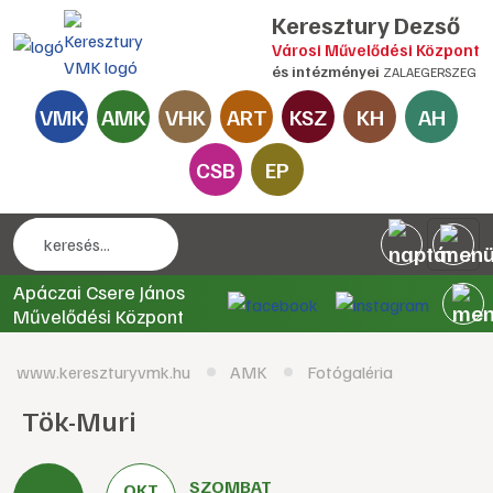
Keresztury Dezső
Városi Művelődési Központ
és intézményei
ZALAEGERSZEG
VMK
AMK
VHK
ART
KSZ
KH
AH
CSB
EP
Apáczai Csere János
Művelődési Központ
www.kereszturyvmk.hu
AMK
Fotógaléria
Tök-Muri
SZOMBAT
OKT