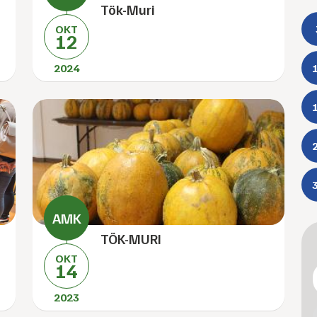
Tök-Muri
OKT
12
2024
TÖK-MURI
OKT
14
2023