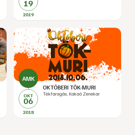
19
2019
OKTÓBERI TÖK-MURI
Tökfaragás, Kakaó Zenekar
OKT
06
2018