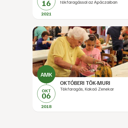
16
tökfaragással az Apáczaiban
2021
OKTÓBERI TÖK-MURI
Tökfaragás, Kakaó Zenekar
OKT
06
2018