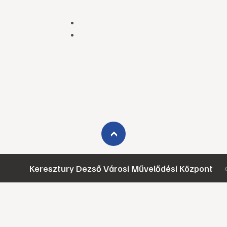
›
Keresztury Dezső Városi Művelődési Központ