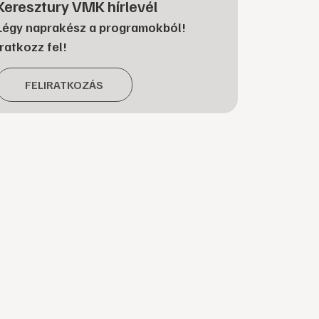
Keresztury VMK hírlevél
Légy naprakész a programokból!
Iratkozz fel!
FELIRATKOZÁS