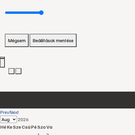
Mégsem
Beállítások mentése
Prev
Next
2026
Hé
Ke
Sze
Csü
Pé
Szo
Va
1
2