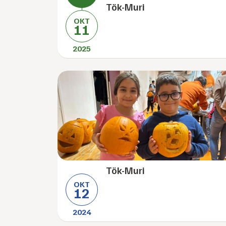
Tök-Muri
OKT
11
2025
Tök-Muri
OKT
12
2024