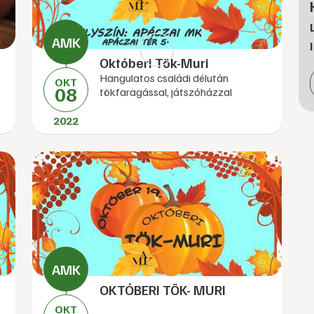
Októberi Tök-Muri
Hangulatos családi délután
OKT
08
tökfaragással, játszóházzal
2022
OKTÓBERI TÖK- MURI
OKT