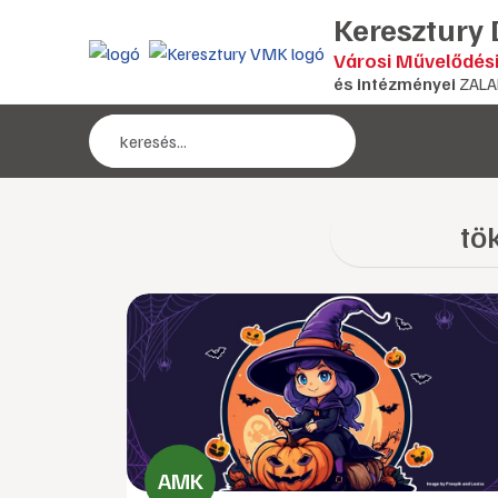
Keresztury
Városi Művelődés
és intézményei
ZALA
tö