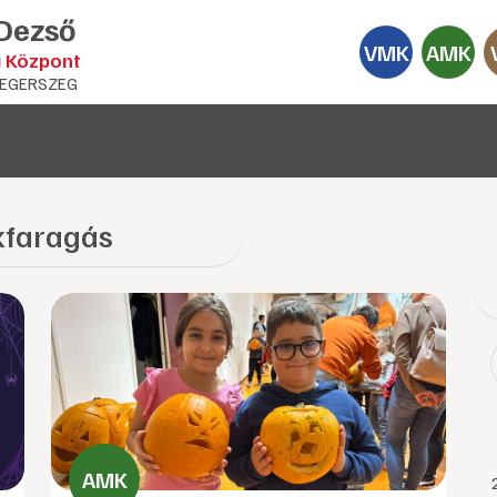
 Dezső
VMK
AMK
i Központ
EGERSZEG
kfaragás