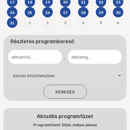
17
18
19
20
21
22
23
24
25
26
27
28
29
30
1
2
3
4
5
6
31
Részletes programkereső
-
KERESÉS
Aktuális programfüzet
Programfüzet 2026. május-június