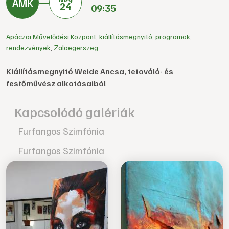
24
09:35
Apáczai Művelődési Központ
,
kiállításmegnyitó
,
programok
,
rendezvények
,
Zalaegerszeg
Kiállításmegnyitó Weide Ancsa, tetováló- és
festőművész alkotásaiból
Kapcsolódó galériák
Furfangos Szimfónia
Furfangos Szimfónia