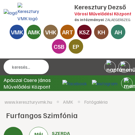
Keresztury Dezső
Városi Művelődési Központ
és intézményei
ZALAEGERSZEG
VMK
AMK
VHK
ART
KSZ
KH
AH
CSB
EP
Apáczai Csere János
Művelődési Központ
www.kereszturyvmk.hu
AMK
Fotógaléria
Furfangos Szimfónia
SZERDA
MÁJ