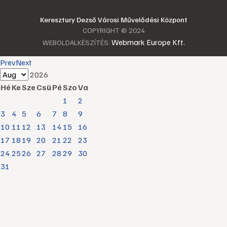
Keresztury Dezső Városi Művelődési Központ
COPYRIGHT © 2024
Webmark Europe Kft.
WEBOLDALKÉSZÍTÉS:
Prev
Next
2026
Hé
Ke
Sze
Csü
Pé
Szo
Va
1
2
3
4
5
6
7
8
9
10
11
12
13
14
15
16
17
18
19
20
21
22
23
24
25
26
27
28
29
30
31