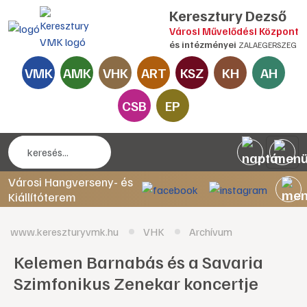
Keresztury Dezső
Városi Művelődési Központ
és intézményei
ZALAEGERSZEG
VMK
AMK
VHK
ART
KSZ
KH
AH
CSB
EP
Városi Hangverseny- és
Kiállítóterem
www.kereszturyvmk.hu
VHK
Archívum
Kelemen Barnabás és a Savaria
Szimfonikus Zenekar koncertje