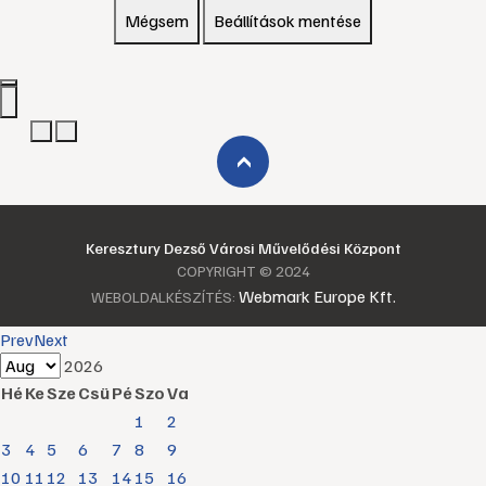
Mégsem
Beállítások mentése
›
Keresztury Dezső Városi Művelődési Központ
COPYRIGHT © 2024
Webmark Europe Kft.
WEBOLDALKÉSZÍTÉS:
Prev
Next
2026
Hé
Ke
Sze
Csü
Pé
Szo
Va
1
2
3
4
5
6
7
8
9
10
11
12
13
14
15
16