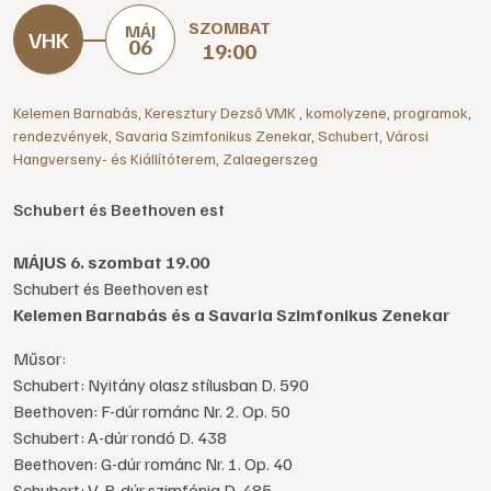
SZOMBAT
MÁJ
06
19:00
Kelemen Barnabás
,
Keresztury Dezső VMK
,
komolyzene
,
programok
,
rendezvények
,
Savaria Szimfonikus Zenekar
,
Schubert
,
Városi
Hangverseny- és Kiállítóterem
,
Zalaegerszeg
Schubert és Beethoven est
MÁJUS 6. szombat 19.00
Schubert és Beethoven est
Kelemen Barnabás és a Savaria Szimfonikus Zenekar
Műsor:
Schubert: Nyitány olasz stílusban D. 590
Beethoven: F-dúr románc Nr. 2. Op. 50
Schubert: A-dúr rondó D. 438
Beethoven: G-dúr románc Nr. 1. Op. 40
Schubert: V. B-dúr szimfónia D. 485