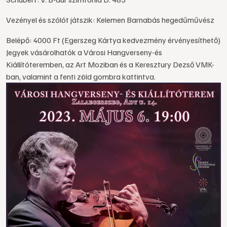
Vezényel és szólót játszik: Kelemen Barnabás hegedűművész
Belépő: 4000 Ft (Egerszeg Kártya kedvezmény érvényesíthető)
Jegyek vásárolhatók a Városi Hangverseny-és
Kiállítóteremben, az Art Moziban és a Keresztury Dezső VMK-
ban, valamint a fenti zöld gombra kattintva.