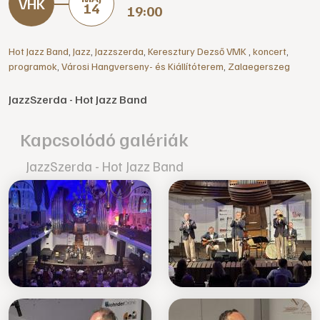
14
19:00
Hot Jazz Band
,
Jazz
,
Jazzszerda
,
Keresztury Dezső VMK
,
koncert
,
programok
,
Városi Hangverseny- és Kiállítóterem
,
Zalaegerszeg
JazzSzerda - Hot Jazz Band
Kapcsolódó galériák
JazzSzerda - Hot Jazz Band