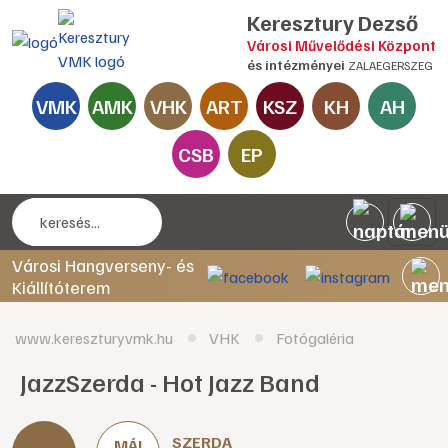
Keresztury Dezső
Városi Művelődési Központ
és intézményei
ZALAEGERSZEG
VMK
AMK
VHK
ART
KSZ
KH
AH
CSB
EP
Városi Hangverseny- és
Kiállítóterem
www.kereszturyvmk.hu
VHK
Fotógaléria
JazzSzerda - Hot Jazz Band
SZERDA
MÁJ