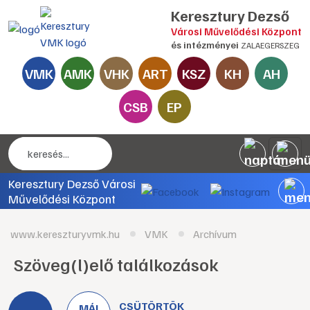
Keresztury Dezső
Városi Művelődési Központ
és intézményei
ZALAEGERSZEG
VMK
AMK
VHK
ART
KSZ
KH
AH
CSB
EP
Keresztury Dezső Városi
Művelődési Központ
www.kereszturyvmk.hu
VMK
Archívum
Szöveg(l)elő találkozások
CSÜTÖRTÖK
MÁJ