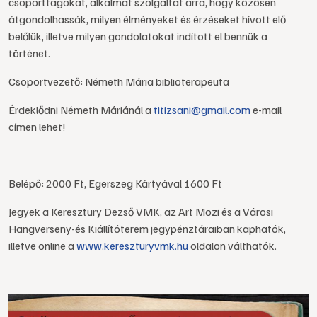
csoporttagokat, alkalmat szolgáltat arra, hogy közösen
átgondolhassák, milyen élményeket és érzéseket hívott elő
belőlük, illetve milyen gondolatokat indított el bennük a
történet.
Csoportvezető: Németh Mária biblioterapeuta
Érdeklődni Németh Máriánál a
titizsani@gmail.com
e-mail
címen lehet!
Belépő: 2000 Ft, Egerszeg Kártyával 1600 Ft
Jegyek a Keresztury Dezső VMK, az Art Mozi és a Városi
Hangverseny-és Kiállítóterem jegypénztáraiban kaphatók,
illetve online a
www.kereszturyvmk.hu
oldalon válthatók.