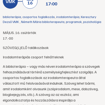
16
17:00
biblioterápia
,
csoportos foglalkozás
,
irodalomterápia
,
Keresztury
Dezső VMK
,
Németh Mária biblioterapeuta
,
programok
,
pszichológia
MÁJUS. 16. csütörtök
17.-00
SZÖVEG(L)ELŐ találkozások
Irodalomterápiás csoport felnőtteknek
A biblioterápia – vagy más néven irodalomterápia a szövegek
felhasználásával történő személyiségfejlesztést szolgálja. A
csoportos foglalkozások az irodalomterapeuta által
választott mű felolvasásával indulnak. Szöveg lehet bármi,
amit irodalomként olvasunk (szépirodalom, mese, dalszöveg,
blogbejegyzés, stb.). A szöveg az az eszköz, ami
elgondolkoztatja és hozzászólásra inspirálja a