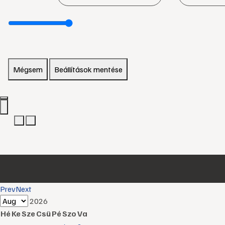
Mégsem
Beállítások mentése
Prev
Next
2026
Hé
Ke
Sze
Csü
Pé
Szo
Va