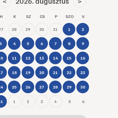
2026. augusztus
<
>
H
K
SZ
CS
P
SZO
V
27
28
29
30
31
1
2
3
4
5
6
7
8
9
10
11
12
13
14
15
16
17
18
19
20
21
22
23
24
25
26
27
28
29
30
31
1
2
3
4
5
6