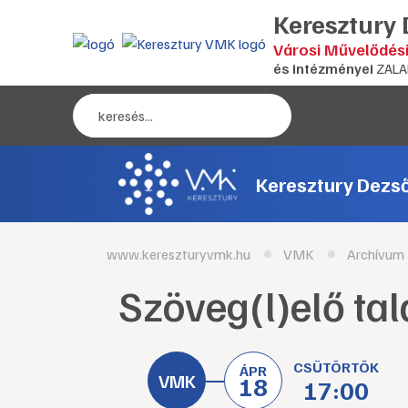
Keresztury
Városi Művelődés
és intézményei
ZALA
Keresztury Dezs
www.kereszturyvmk.hu
VMK
Archívum
Szöveg(l)elő ta
CSÜTÖRTÖK
ÁPR
18
17:00