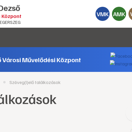
 Dezső
VMK
AMK
i Központ
EGERSZEG
ő Városi Művelődési Központ
Szöveg(l)elő találkozások
lálkozások