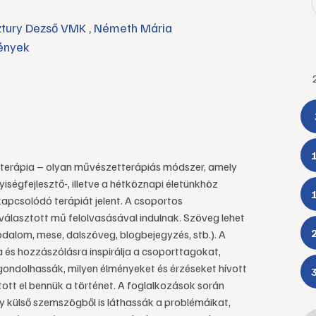
ztury Dezső VMK
,
Németh Mária
ények
mterápia – olyan művészetterápiás módszer, amely
ségfejlesztő-, illetve a hétköznapi életünkhöz
pcsolódó terápiát jelent. A csoportos
választott mű felolvasásával indulnak. Szöveg lehet
dalom, mese, dalszöveg, blogbejegyzés, stb.). A
 és hozzászólásra inspirálja a csoporttagokat,
gondolhassák, milyen élményeket és érzéseket hívott
ított el bennük a történet. A foglalkozások során
y külső szemszögből is láthassák a problémáikat,