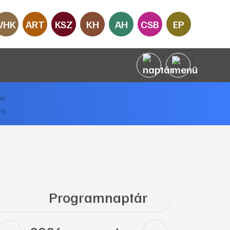
VHK
ART
KSZ
KH
AH
CSB
EP
Programnaptár