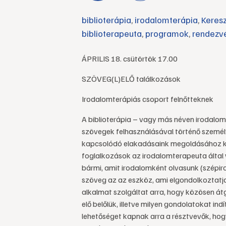
biblioterápia
,
irodalomterápia
,
Keres
biblioterapeuta
,
programok
,
rendezv
ÁPRILIS 18. csütörtök 17.00
SZÖVEG(L)ELŐ találkozások
Irodalomterápiás csoport felnőtteknek
A biblioterápia – vagy más néven irodalo
szövegek felhasználásával történő személyi
kapcsolódó elakadásaink megoldásához ka
foglalkozások az irodalomterapeuta által 
bármi, amit irodalomként olvasunk (szépiro
szöveg az az eszköz, ami elgondolkoztatja
alkalmat szolgáltat arra, hogy közösen át
elő belőlük, illetve milyen gondolatokat ind
lehetőséget kapnak arra a résztvevők, hog