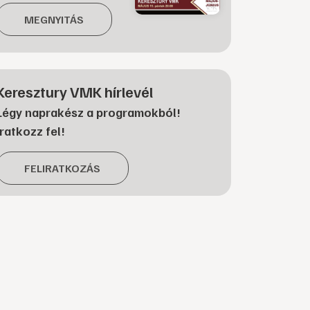
MEGNYITÁS
Keresztury VMK hírlevél
Légy naprakész a programokból!
Iratkozz fel!
FELIRATKOZÁS