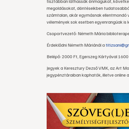
tisztábban láthassák önmagukat, következ
megoldásokat, döntéseikben tudatosabbá
számtalan, akár egymásnak ellentmondó vél
vélemények sok esetben egyenrangúak is l
Csoportvezető: Németh Mária biblioterap
Érdeklődni Németh Máriánál a
titizsani@g
Belépő: 2000 Ft, Egerszeg Kártyával 1600
Jegyek a Keresztury Dezső VMK, az Art Moz
jegypénztáraiban kaphatók, illetve online 