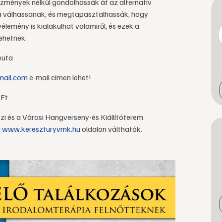
mények nélkül gondolhassák át az alternatív
 válhassanak, és megtapasztalhassák, hogy
emény is kialakulhat valamiről, és ezek a
ehetnek.
euta
mail.com
e-mail címen lehet!
 Ft
i és a Városi Hangverseny-és Kiállítóterem
a
www.kereszturyvmk.hu
oldalon válthatók.