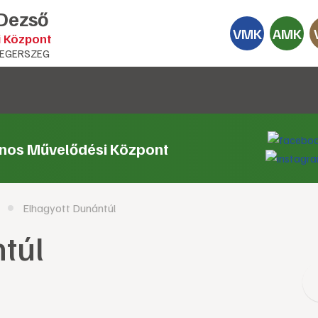
 Dezső
VMK
AMK
i Központ
EGERSZEG
ános Művelődési Központ
Elhagyott Dunántúl
túl