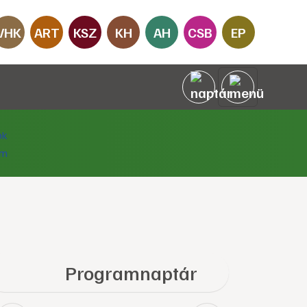
VHK
ART
KSZ
KH
AH
CSB
EP
Programnaptár