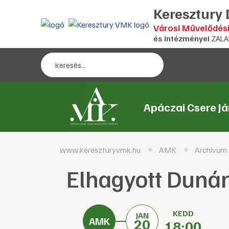
Keresztury
Városi Művelődés
és intézményei
ZALA
Apáczai Csere J
www.kereszturyvmk.hu
AMK
Archívum
Elhagyott Dunán
KEDD
JAN
20
18:00