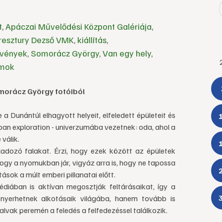
t
,
Apáczai Művelődési Központ Galériája
,
resztury Dezső VMK
,
kiállítás
,
zvények
,
Somorácz György
,
Van egy hely
,
amok
omorácz György fotóiból
 Dunántúl elhagyott helyeit, elfeledett épületeit és
urban exploration - univerzumába vezetnek: oda, ahol a
válik.
mladozó falakat. Érzi, hogy ezek között az épületek
ahogy a nyomukban jár, vigyáz arra is, hogy ne tapossa
ások a múlt emberi pillanatai előtt.
iában is aktívan megosztják feltárásaikat, így a
t nyerhetnek alkotásaik világába, hanem tovább is
alvak peremén a feledés a felfedezéssel találkozik.