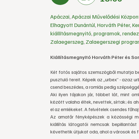
Apáczai
,
Apáczai Művelődési Közpon
Elhagyott Dunántúl
,
Horváth Péter
,
Ke
kiállításmegnyitó
,
programok
,
rende
Zalaegerszeg
,
Zalaegerszegi progr
Kiállításmegnyitó Horváth Péter és S
Két fotós sajátos szemszögből mutatja be a
pusztuló tereit. Képeik az „urbex” - azaz 
csend beszédes, a romlás pedig szépséggé 
Aki ilyen tájakon jár, többet lát, mint o
között valaha éltek, nevettek, sírtak; és 
el az emlékeket. A felvételek csendes főhajt
Az amatőr fényképészek a közösségi méd
kiállítás látogatói nemcsak bepillantás
követhetik útjukat oda, ahol a városok és f