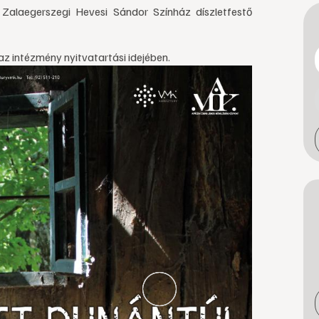
Zalaegerszegi Hevesi Sándor Színház díszletfestő
az intézmény nyitvatartási idejében.