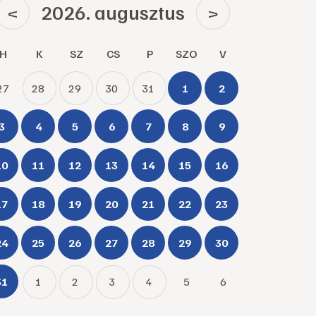
2026. augusztus
<
>
H
K
SZ
CS
P
SZO
V
27
28
29
30
31
1
2
3
4
5
6
7
8
9
10
11
12
13
14
15
16
17
18
19
20
21
22
23
24
25
26
27
28
29
30
31
1
2
3
4
5
6