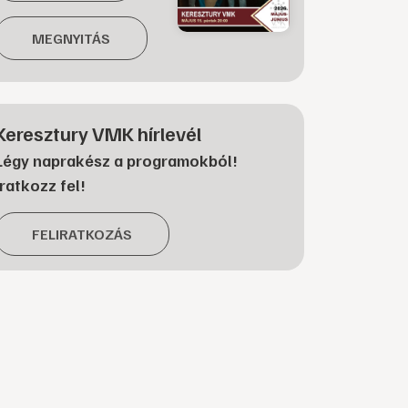
MEGNYITÁS
Keresztury VMK hírlevél
Légy naprakész a programokból!
Iratkozz fel!
FELIRATKOZÁS