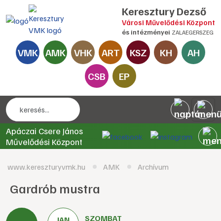
Keresztury Dezső
Városi Művelődési Központ
és intézményei
ZALAEGERSZEG
VMK
AMK
VHK
ART
KSZ
KH
AH
CSB
EP
Apáczai Csere János
Művelődési Központ
www.kereszturyvmk.hu
AMK
Archívum
Gardrób mustra
SZOMBAT
JAN