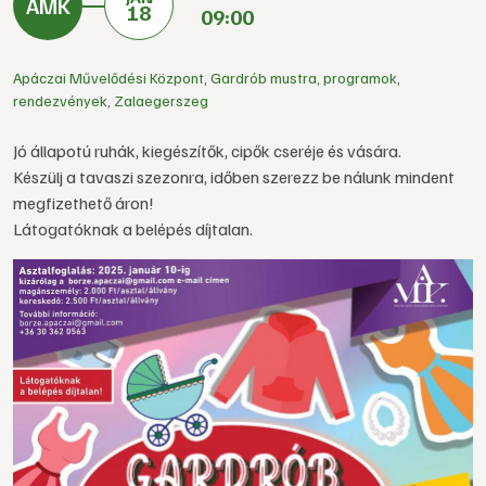
18
09:00
Apáczai Művelődési Központ
,
Gardrób mustra
,
programok
,
rendezvények
,
Zalaegerszeg
Jó állapotú ruhák, kiegészítők, cipők cseréje és vására.
Készülj a tavaszi szezonra, időben szerezz be nálunk mindent
megfizethető áron!
Látogatóknak a belépés díjtalan.