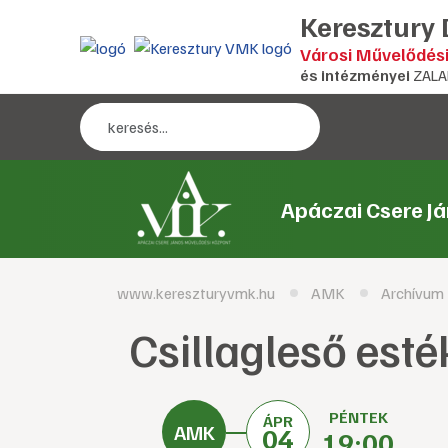
Keresztury
Városi Művelődés
és intézményei
ZALA
Apáczai Csere J
www.kereszturyvmk.hu
AMK
Archívum
Csillagleső esté
PÉNTEK
ÁPR
04
19:00