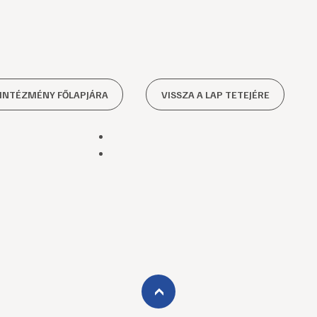
 INTÉZMÉNY FŐLAPJÁRA
VISSZA A LAP TETEJÉRE
›