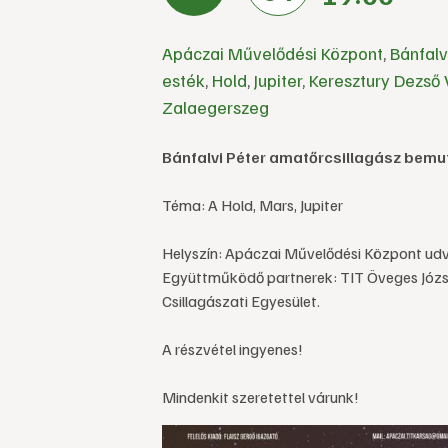
Apáczai Művelődési Központ
,
Bánfalv
esték
,
Hold
,
Jupiter
,
Keresztury Dezs
Zalaegerszeg
Bánfalvi Péter amatőrcsillagász bemu
Téma: A Hold, Mars, Jupiter
Helyszín: Apáczai Művelődési Központ udv
Együttműködő partnerek: TIT Öveges Józse
Csillagászati Egyesület.
A részvétel ingyenes!
Mindenkit szeretettel várunk!