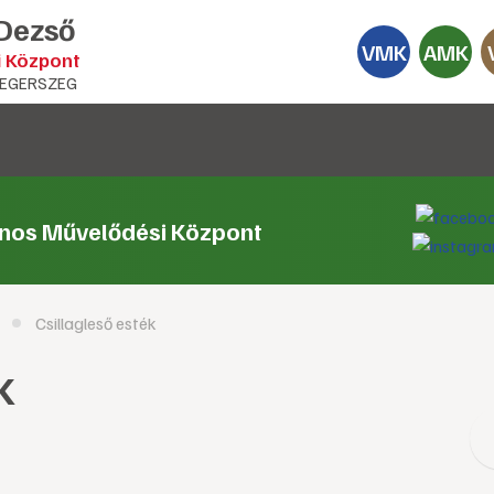
 Dezső
VMK
AMK
i Központ
EGERSZEG
ános Művelődési Központ
Csillagleső esték
k