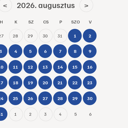
2026. augusztus
<
>
H
K
SZ
CS
P
SZO
V
27
28
29
30
31
1
2
3
4
5
6
7
8
9
10
11
12
13
14
15
16
17
18
19
20
21
22
23
24
25
26
27
28
29
30
31
1
2
3
4
5
6