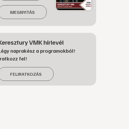
MEGNYITÁS
Keresztury VMK hírlevél
Légy naprakész a programokból!
Iratkozz fel!
FELIRATKOZÁS