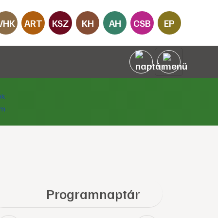
VHK
ART
KSZ
KH
AH
CSB
EP
Programnaptár