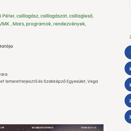
i Péter
,
csillagász
,
csillagászat
,
csillagleső
,
ő VMK
,
Mars
,
programok
,
rendezvények
,
tatója
ara.
f Ismeretterjesztő és Szakképző Egyesület, Vega