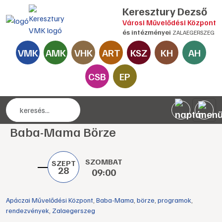
Keresztury Dezső
Városi Művelődési Központ
és intézményei
ZALAEGERSZEG
VMK
AMK
VHK
ART
KSZ
KH
AH
CSB
EP
Baba-Mama Börze
SZOMBAT
SZEPT
28
09:00
Apáczai Művelődési Központ
,
Baba-Mama
,
börze
,
programok
,
rendezvények
,
Zalaegerszeg