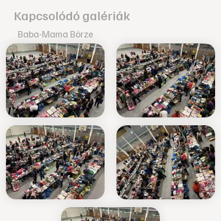
Kapcsolódó galériák
Baba-Mama Börze