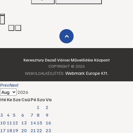
›
Keresztury Dezső Városi Művelődési Központ
COPYRIGHT © 2024
Webmark Europe Kft.
WEBOLDALKÉSZÍTÉS:
Prev
Next
2026
Hé
Ke
Sze
Csü
Pé
Szo
Va
1
2
3
4
5
6
7
8
9
10
11
12
13
14
15
16
17
18
19
20
21
22
23