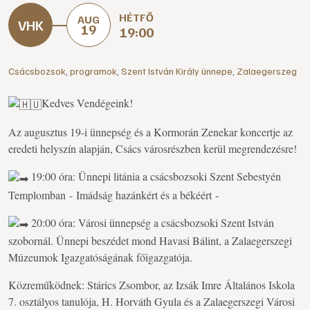
HÉTFŐ
AUG
19
19:00
Csácsbozsok
,
programok
,
Szent István Király ünnepe
,
Zalaegerszeg
Kedves Vendégeink!
Az augusztus 19-i ünnepség és a Kormorán Zenekar koncertje az
eredeti helyszín alapján, Csács városrészben kerül megrendezésre!
19:00 óra: Ünnepi litánia a csácsbozsoki Szent Sebestyén
Templomban - Imádság hazánkért és a békéért -
20:00 óra: Városi ünnepség a csácsbozsoki Szent István
szobornál. Ünnepi beszédet mond Havasi Bálint, a Zalaegerszegi
Múzeumok Igazgatóságának főigazgatója.
Közreműködnek: Stárics Zsombor, az Izsák Imre Általános Iskola
7. osztályos tanulója, H. Horváth Gyula és a Zalaegerszegi Városi