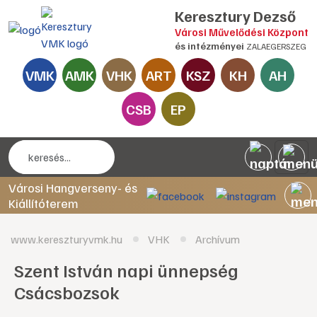
Keresztury Dezső
Városi Művelődési Központ
és intézményei
ZALAEGERSZEG
VMK
AMK
VHK
ART
KSZ
KH
AH
CSB
EP
Városi Hangverseny- és
Kiállítóterem
www.kereszturyvmk.hu
VHK
Archívum
Szent István napi ünnepség
Csácsbozsok