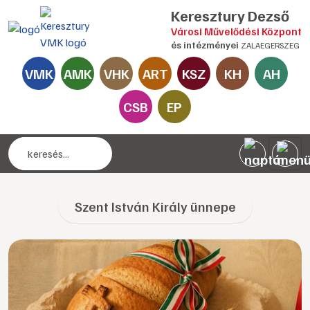
Keresztury Dezső
Városi Művelődési Központ
és intézményei
ZALAEGERSZEG
VMK
AMK
VHK
ART
KSZ
KH
AH
CSB
EP
Szent István Király ünnepe