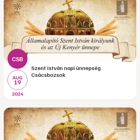
Szent István napi ünnepség
Csácsbozsok
AUG
19
2024