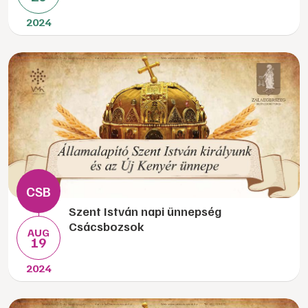
2024
Szent István napi ünnepség
Csácsbozsok
AUG
19
2024