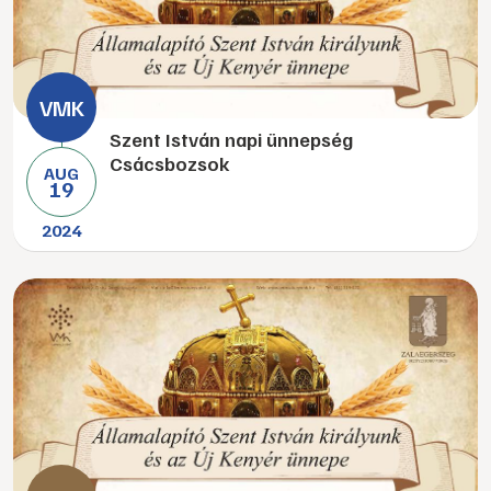
Szent István napi ünnepség
Csácsbozsok
AUG
19
2024