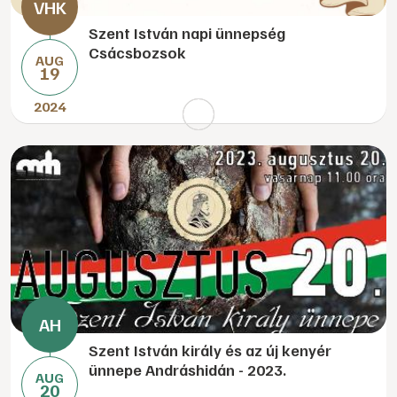
Szent István napi ünnepség
Csácsbozsok
AUG
19
2024
Szent István király és az új kenyér
ünnepe Andráshidán - 2023.
AUG
20